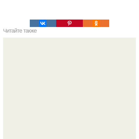
Читайте также
50 забавных стихов для развития дикции у вашего
ребенка. Забавные стихи для развития дикции у ребенка