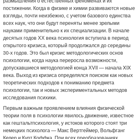
размышления о естественных феноменах и их
постижении. Когда в физике и химии развиваются новые
взгляды, почти неизбежно, с учетом базового единства
всех наук, что они будут переняты менее зрелыми
науками применительно к их специализации. В начале
десятых годов ХХ века психология вступила в период
открытого кризиса, который продолжался до середины
30-х годов. Это был кризис методологических основ
психологии, когда наука переросла возможности,
допускавшиеся методологией конца ХVII — начала XIX
века. Выход из кризиса определялся поиском как новых
теоретических подходов к пониманию предмета
психологии, так и новых экспериментальных методов
исследования психики.
Первым важным проявлением влияния физической
теории поля в психологии явилось движение, известное
как гештальтпсихология, у истоков которого стоят три
немецких психолога — Макс Вертгеймер, Вольфганг
Келер и Курт Коффка. При всех преобразованиях,