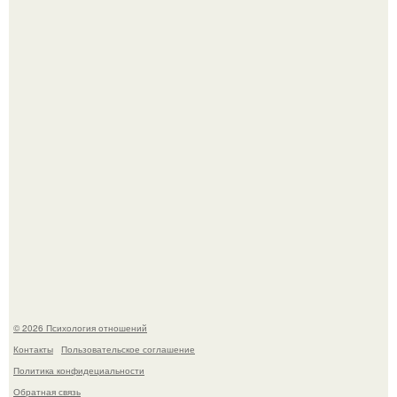
лет" - Анатолий Цой удивил поклонников "тайной
свадьбой".
66-Летний житель Подмосковья после тяжёлой болезни
полностью потерял потенцию, но решил восстановить
интимную жизнь с молодой супругой, пишут СМИ.
© 2026 Психология отношений
Контакты
Пользовательское соглашение
Политика конфидециальности
Обратная связь