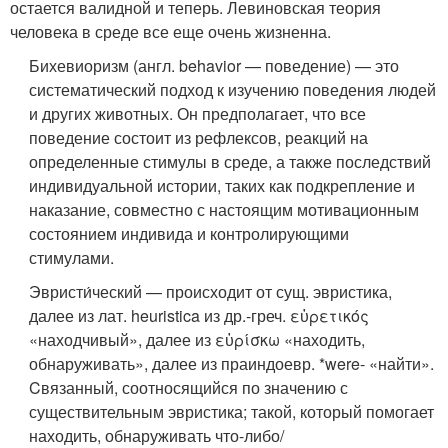
остается валидной и теперь. Левиновская теория
человека в среде все еще очень жизненна.
Бихевиоризм (англ. behavior — поведение) — это
систематический подход к изучению поведения людей
и других животных. Он предполагает, что все
поведение состоит из рефлексов, реакций на
определенные стимулы в среде, а также последствий
индивидуальной истории, таких как подкрепление и
наказание, совместно с настоящим мотивационным
состоянием индивида и контролирующими
стимулами.
Эвристи́ческий — происходит от сущ. эвристика,
далее из лат. heuristica из др.-греч. εὑρετικός
«находчивый», далее из εὑρίσκω «находить,
обнаруживать», далее из праиндоевр. *were- «найти».
Cвязанный, соотносящийся по значению с
существительным эвристика; такой, который помогает
находить, обнаруживать что-либо/