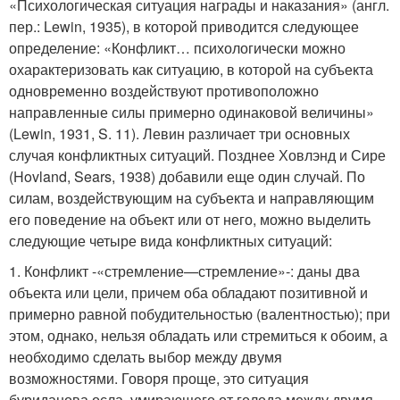
«Психологическая ситуация награды и наказания» (англ.
пер.: Lewin, 1935), в которой приводится следующее
определение: «Конфликт… психологически можно
охарактеризовать как ситуацию, в которой на субъекта
одновременно воздействуют противоположно
направленные силы примерно одинаковой величины»
(Lewin, 1931, S. 11). Левин различает три основных
случая конфликтных ситуаций. Позднее Ховлэнд и Сире
(Hovland, Sears, 1938) добавили еще один случай. По
силам, воздействующим на субъекта и направляющим
его поведение на объект или от него, можно выделить
следующие четыре вида конфликтных ситуаций:
1. Конфликт -«стремление—стремление»-: даны два
объекта или цели, причем оба обладают позитивной и
примерно равной побудительностью (валентностью); при
этом, однако, нельзя обладать или стремиться к обоим, а
необходимо сделать выбор между двумя
возможностями. Говоря проще, это ситуация
буриданова осла, умирающего от голода между двумя