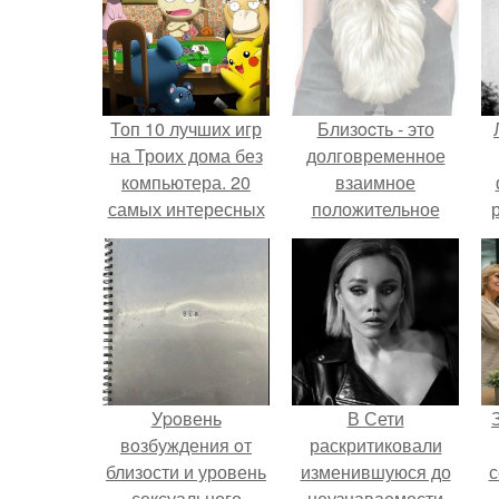
Топ 10 лучших игр
Близocть - это
на Троих дома без
долговременное
компьютера. 20
взаимное
самых интересных
положительное
игр для компании
эмоциональное
вовлечение,
взаимодействие.
Уpoвень
В Сети
вoзбуждения oт
раскритиковали
близости и уровень
изменившуюся до
с
сексуального
неузнаваемости