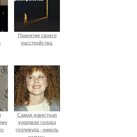
Принятие своего
а
расстройства.
рии
у в
м
Самая известная
ему
кудрявая голова
о:
голливуда - николь
кидман.