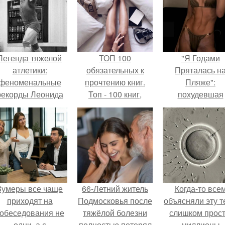
Легенда тяжелой
ТОП 100
"Я Годами
атлетики:
обязательных к
Пряталась н
феноменальные
прочтению книг.
Пляже":
рекорды Леонида
Топ - 100 книг,
похудевшая
Тараненко.
которые нужно
невестка Вале
прочитать, чтобы
показала фигур
понимать себя и
откровенном
других.
купальнике.
Зумеры все чаще
66-Летний житель
Когда-то все
приходят на
Подмосковья после
объясняли эту т
обеседования не
тяжёлой болезни
слишком прост
одни, а с
полностью потерял
миллионы