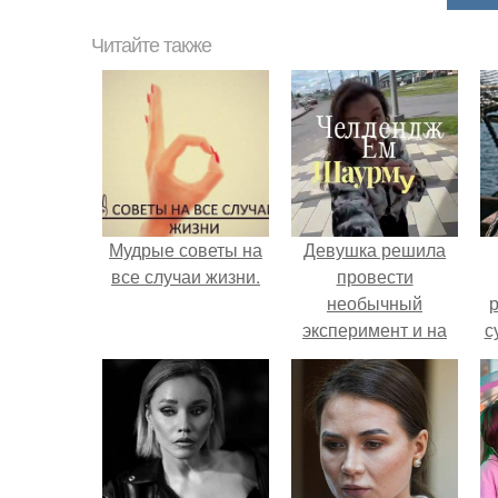
Читайте также
Мудрые советы на
Девушка решила
все случаи жизни.
провести
необычный
р
эксперимент и на
с
протяжении 30
дней питалась
одной шаурмой.