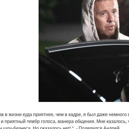
ак в жизни куда приятнее, чем в кадре, я был даже немного 
 и приятный тембр голоса, манера общения. Мне казалось, 
н шоу-бизнеса. Но оказалось нет! ", - Поделился Андрей.