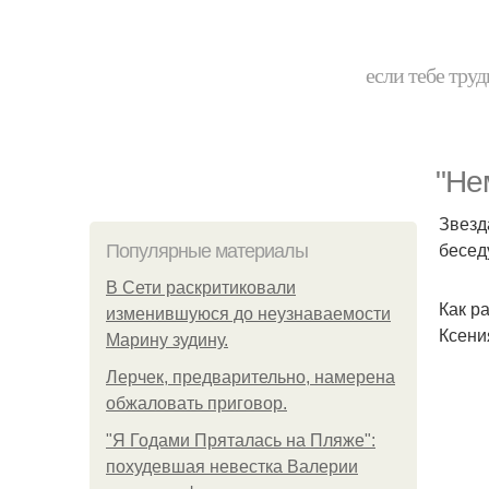
если тебе труд
"Не
Звезд
бесед
Популярные материалы
В Сети раскритиковали
Как р
изменившуюся до неузнаваемости
Ксени
Марину зудину.
Лерчек, предварительно, намерена
обжаловать приговор.
"Я Годами Пряталась на Пляже":
похудевшая невестка Валерии