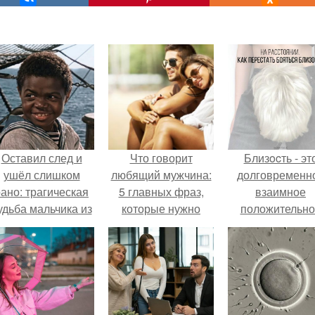
Оставил след и
Что говорит
Близocть - эт
ушёл слишком
любящий мужчина:
долговременн
ано: трагическая
5 главных фраз,
взаимное
удьба мальчика из
которые нужно
положительно
фильма
услышать
эмоциональн
"Максимка".
вовлечение,
взаимодействи