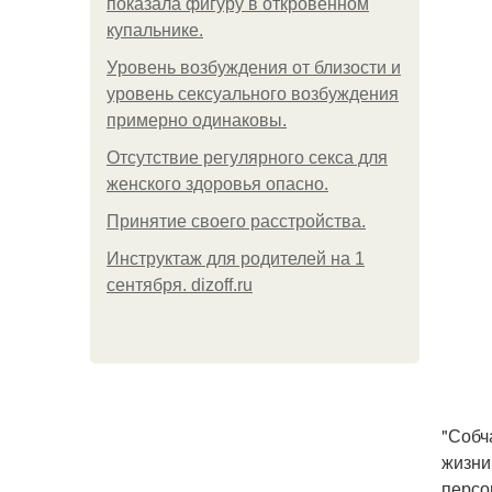
показала фигуру в откровенном
купальнике.
Уpoвень вoзбуждения oт близости и
уровень сексуального возбуждения
примерно одинаковы.
Отсутствие регулярного секса для
женского здоровья опасно.
Принятие своего расстройства.
Инструктаж для родителей на 1
сентября. dizoff.ru
"Собч
жизни
персо