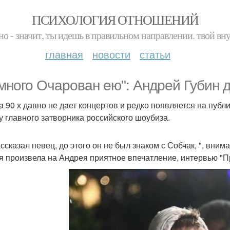
ПСИХОЛОГИЯ ОТНОШЕНИЙ
но - значит, ты идешь в правильном направлении. твой вн
главная
новости
статьи
много Очарован ею": Андрей Губин 
а 90 х давно не дает концертов и редко появляется на публ
у главного затворника российского шоубиза.
ассказал певец, до этого он не был знаком с Собчак, ", вним
я произвела на Андрея приятное впечатление, интервью "