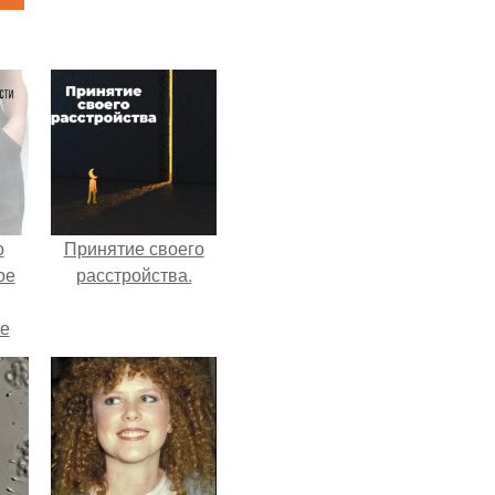
о
Принятие своего
ое
расстройства.
е
ое
е.