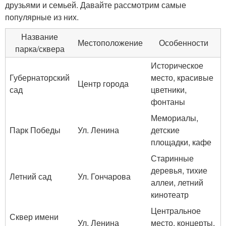
друзьями и семьей. Давайте рассмотрим самые
популярные из них.
Название
Местоположение
Особенности
парка/сквера
Историческое
Губернаторский
место, красивые
Центр города
сад
цветники,
фонтаны
Мемориалы,
Парк Победы
Ул. Ленина
детские
площадки, кафе
Старинные
деревья, тихие
Летний сад
Ул. Гончарова
аллеи, летний
кинотеатр
Центральное
Сквер имени
Ул. Ленина
место, концерты,