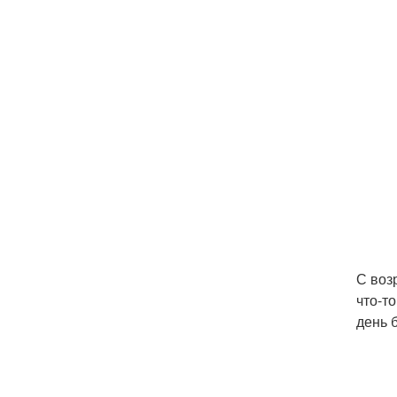
С воз
что-т
день 