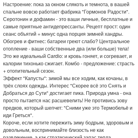
Настроение: пока за окном слякоть и темнота, в вашей
спальне вовсю работает фабрика "Гормонов Радости".
Серотонин и дофамин - это ваши личные, бесплатные и
самые приятные антидепрессанты. Рецепт прост: один
сеанс объятий = минус одна порция зимней хандры.
Обогрев и фитнес: батареи греют слабо? Центральное
отопление - ваши собственные два (или больше) тела!
Это же идеальный Cardio: и кровь гоняет, и согревает, и
калории тихонько сжигает. Комбо - предложение: страсть
+ отопительный сезон.
Эффект "Капусты": зимой мы все ходим, как кочаны, в
трёх слоях одежды. Интерес "Скорее всё это Снять и
Добраться до Сути" достигает пика. Природа умна - она
просто пытается нас расшевелить! Не противись зову
предков, который шепчет: "Сними уже это Термобельё и
иди Греться".
Короче, если хотите пережить зиму бодрым, здоровым и
довольным, воспринимайте близость не как
развлечение, а как стратегический запас тепла,