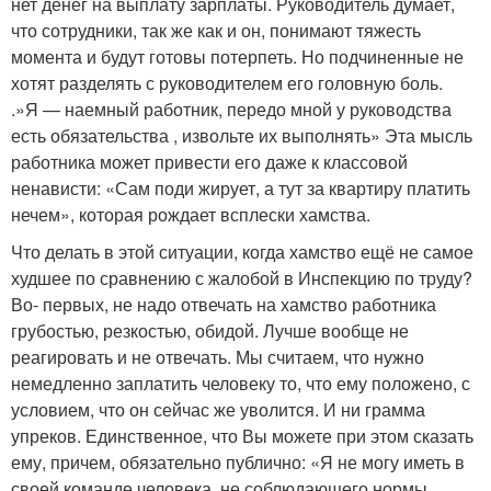
нет денег на выплату зарплаты. Руководитель думает,
что сотрудники, так же как и он, понимают тяжесть
момента и будут готовы потерпеть. Но подчиненные не
хотят разделять с руководителем его головную боль.
.»Я — наемный работник, передо мной у руководства
есть обязательства , извольте их выполнять» Эта мысль
работника может привести его даже к классовой
ненависти: «Сам поди жирует, а тут за квартиру платить
нечем», которая рождает всплески хамства.
Что делать в этой ситуации, когда хамство ещё не самое
худшее по сравнению с жалобой в Инспекцию по труду?
Во- первых, не надо отвечать на хамство работника
грубостью, резкостью, обидой. Лучше вообще не
реагировать и не отвечать. Мы считаем, что нужно
немедленно заплатить человеку то, что ему положено, с
условием, что он сейчас же уволится. И ни грамма
упреков. Единственное, что Вы можете при этом сказать
ему, причем, обязательно публично: «Я не могу иметь в
своей команде человека, не соблюдающего нормы