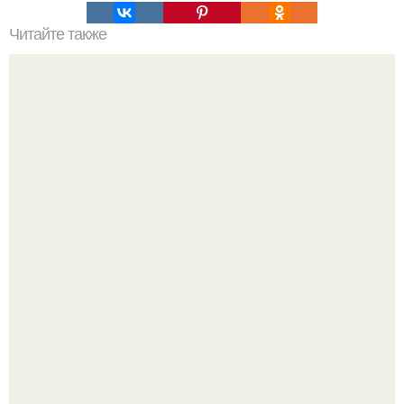
Читайте также
5 упражнений для уверенности в себе.
Из качков - в кутюр.