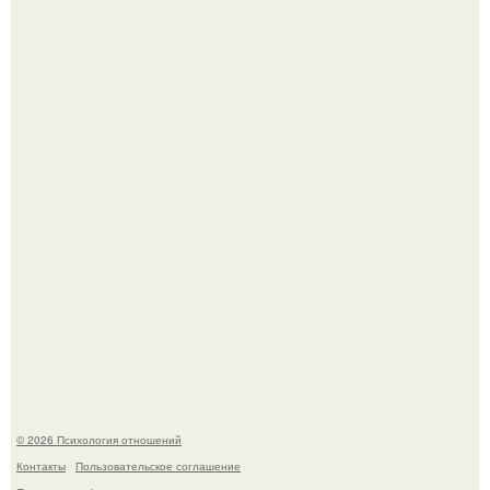
Лерчек, предварительно, намерена обжаловать
приговор.
Напоминалка: привычка замечать хорошее даже в
самые серые дни - это не очередная сказка из книг по
саморазвитию.
© 2026 Психология отношений
Контакты
Пользовательское соглашение