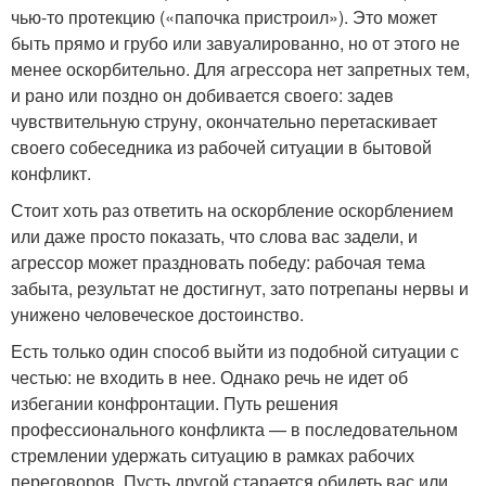
чью-то протекцию («папочка пристроил»). Это может
быть прямо и грубо или завуалированно, но от этого не
менее оскорбительно. Для агрессора нет запретных тем,
и рано или поздно он добивается своего: задев
чувствительную струну, окончательно перетаскивает
своего собеседника из рабочей ситуации в бытовой
конфликт.
Стоит хоть раз ответить на оскорбление оскорблением
или даже просто показать, что слова вас задели, и
агрессор может праздновать победу: рабочая тема
забыта, результат не достигнут, зато потрепаны нервы и
унижено человеческое достоинство.
Есть только один способ выйти из подобной ситуации с
честью: не входить в нее. Однако речь не идет об
избегании конфронтации. Путь решения
профессионального конфликта — в последовательном
стремлении удержать ситуацию в рамках рабочих
переговоров. Пусть другой старается обидеть вас или