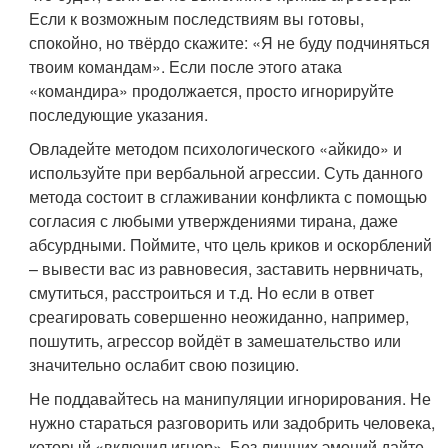
Если к возможным последствиям вы готовы,
спокойно, но твёрдо скажите: «Я не буду подчиняться
твоим командам». Если после этого атака
«командира» продолжается, просто игнорируйте
последующие указания.
Овладейте методом психологического «айкидо» и
используйте при вербальной агрессии. Суть данного
метода состоит в сглаживании конфликта с помощью
согласия с любыми утверждениями тирана, даже
абсурдными. Поймите, что цель криков и оскорблений
– вывести вас из равновесия, заставить нервничать,
смутиться, расстроиться и т.д. Но если в ответ
среагировать совершенно неожиданно, например,
пошутить, агрессор войдёт в замешательство или
значительно ослабит свою позицию.
Не поддавайтесь на манипуляции игнорирования. Не
нужно стараться разговорить или задобрить человека,
который «включил игнор». Без лишних эмоций дайте