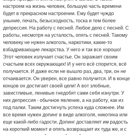
настроем на жизнь человек, большую часть времени
будет в прекрасном настроении. Ему будет чуждо
уныние, печать, безысходность, тоска и тем более
депрессия. На работу с песней. Любое дело с песней. С
работы, несмотря на усталость, опять с песней. Такому
человеку не нужен алкоголь, наркотики, какие-то
взбадривающие лекарства. У него и так все хорошо!
Этот человек излучает счастье. Он заражает своим
счастьем всех окружающих! И у него всё спорится, всё
получается. И даже если не вышло раз, два, три, он не
отчаивается. Он уверен, все равно получится. И в конце
концов он достигает своей цели! А вот злобные,
завистливые, ленивые гнедобят сами себя изнутри. У
них депрессия - обычное явление, а на работу, как из
под палки. Таким достигнуть успеха куда сложнее. Им
все время нужен допинг в виде алкоголя, никотина или
еще какой-либо гадости. Допинг доставляет им радость
на короткий момент и опять возвращает их туда же, и с