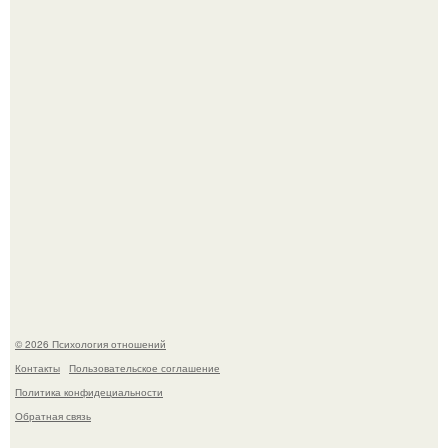
"Ты такой единственный на всём белом свете …":
Самая известная кудрявая голова голливуда - николь
кидман.
© 2026 Психология отношений
Контакты
Пользовательское соглашение
Политика конфидециальности
Обратная связь