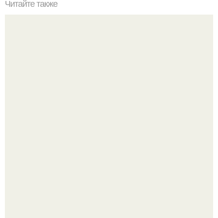
Читайте также
ТОП 100 обязательных к прочтению книг. Топ - 100 книг,
которые нужно прочитать, чтобы понимать себя и других.
Женщина, что знала настоящего Фредди.