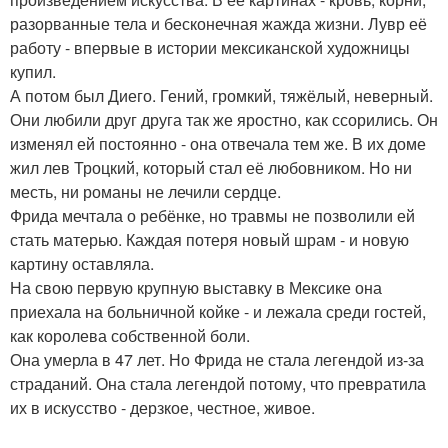
разорванные тела и бесконечная жажда жизни. Лувр её
работу - впервые в истории мексиканской художницы
купил.
А потом был Диего. Гений, громкий, тяжёлый, неверный.
Они любили друг друга так же яростно, как ссорились. Он
изменял ей постоянно - она отвечала тем же. В их доме
жил лев Троцкий, который стал её любовником. Но ни
месть, ни романы не лечили сердце.
Фрида мечтала о ребёнке, но травмы не позволили ей
стать матерью. Каждая потеря новый шрам - и новую
картину оставляла.
На свою первую крупную выставку в Мексике она
приехала на больничной койке - и лежала среди гостей,
как королева собственной боли.
Она умерла в 47 лет. Но Фрида не стала легендой из-за
страданий. Она стала легендой потому, что превратила
их в искусство - дерзкое, честное, живое.