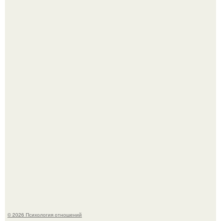
Зумеры все чаще приходят на собеседования не одни, а
с родителями, жалуются эйчары.
"Ты такой единственный на всём белом свете …":
© 2026 Психология отношений