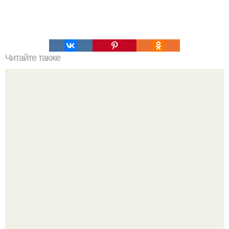
Читайте также
Игры для пар влюбленных. ИГРА НА УЛУЧШЕНИЕ
ОТНОШЕНИЙ С ЛЮБИМЫМ