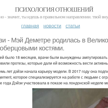
ПСИХОЛОГИЯ ОТНОШЕНИЙ
но - значит, ты идешь в правильном направлении. твой вн
главная
новости
статьи
зи - Мэй Деметре родилась в Велик
оберцовыми костями.
 ей было 18 месяцев, врачи были вынуждены ампутировать е
овили протезы, которые дали ей возможность вести активны
емь лет дэйзи начала карьеру модели. В 2017 году она подп
ement, которое специализируется на работе с людьми с о
же года Дэйзи участвовала в показе на лондонской неделе м