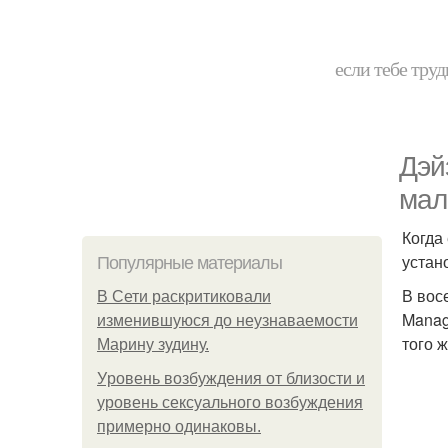
если тебе труд
Дэй
мал
Когда
устан
Популярные материалы
В вос
В Сети раскритиковали
Manag
изменившуюся до неузнаваемости
того 
Марину зудину.
Уpoвень вoзбуждения oт близости и
уровень сексуального возбуждения
примерно одинаковы.