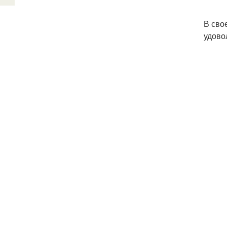
В сво
удово