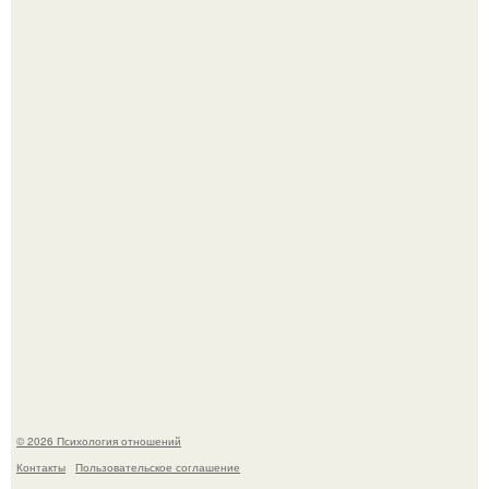
Нефтяной кризис 1973 года и трагическая судьба короля
Фейсала.
В соцсетях завирусился эмоциональный пост, автор
которого призвала матерей отдыхать без детей и не
испытывать чувство вины.
© 2026 Психология отношений
Контакты
Пользовательское соглашение