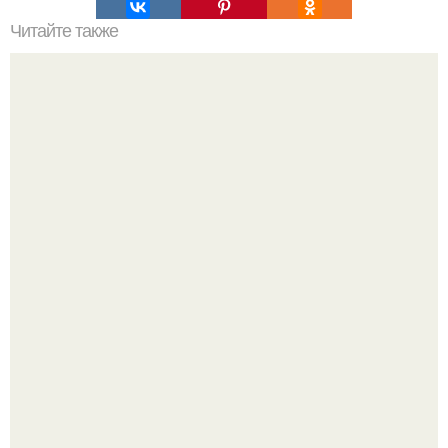
Читайте также
Феномен выученной беспомощности.
66-Летний житель Подмосковья после тяжёлой болезни
полностью потерял потенцию, но решил восстановить