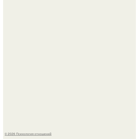
Расплата за характер?
"Рука в Руке": появились кадры, на которых муж
помогает идти Алле Пугачевой.
© 2026 Психология отношений