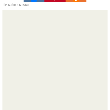
Читайте также
15 способов борьбы с депрессией.
Ариана гранде продолжает тревожить фанатов
изможденным Видом.