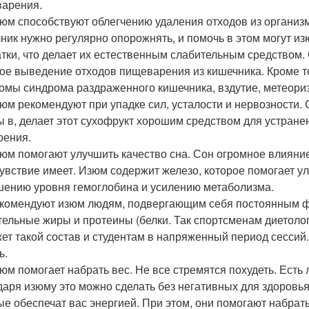
арения.
зюм способствуют облегчению удаления отходов из организ
ник нужно регулярно опорожнять, и помочь в этом могут и
атки, что делает их естественным слабительным средством.
ое выведение отходов пищеварения из кишечника. Кроме тог
омы синдрома раздраженного кишечника, вздутие, метеориз
зюм рекомендуют при упадке сил, усталости и нервозности.
ы в, делает этот сухофрукт хорошим средством для устране
оения.
зюм помогают улучшить качество сна. Сон огромное влияни
увствие имеет. Изюм содержит железо, которое помогает ул
ению уровня гемоглобина и усилению метаболизма.
екомендуют изюм людям, подвергающим себя постоянным фи
тельные жиры и протеины (белки. Так спортсменам диетолог
ет такой состав и студентам в напряженный период сессий
ь.
зюм помогает набрать вес. Не все стремятся похудеть. Есть
даря изюму это можно сделать без негативных для здоровья
ые обеспечат вас энергией. При этом, они помогают набрать