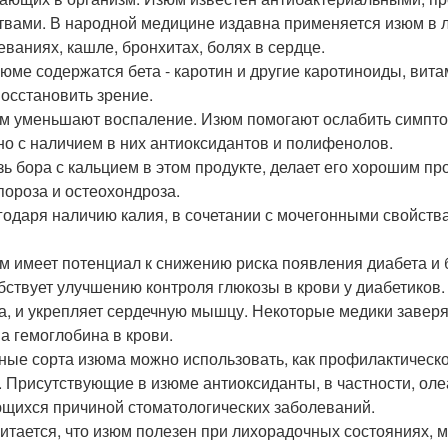
твами. В народной медицине издавна применяется изюм в л
еваниях, кашле, бронхитах, болях в сердце.
изюме содержатся бета - каротин и другие каротиноиды, вит
восстановить зрение.
юм уменьшают воспаление. Изюм помогают ослабить симптомы
но с наличием в них антиоксидантов и полифенолов.
язь бора с кальцием в этом продукте, делает его хорошим 
пороза и остеохондроза.
агодаря наличию калия, в сочетании с мочегонными свойств
юм имеет потенциал к снижению риска появления диабета и
бствует улучшению контроля глюкозы в крови у диабетиков. 
а, и укрепляет сердечную мышцу. Некоторые медики завер
а гемоглобина в крови.
мные сорта изюма можно использовать, как профилактическо
. Присутствующие в изюме антиоксиданты, в частности, оле
щихся причиной стоматологических заболеваний.
читается, что изюм полезен при лихорадочных состояниях,