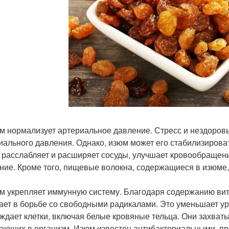
юм нормализует артериальное давление. Стресс и нездоро
иального давления. Однако, изюм может его стабилизироват
 расслабляет и расширяет сосуды, улучшает кровообращени
ние. Кроме того, пищевые волокна, содержащиеся в изюме,
юм укрепляет иммунную систему. Благодаря содержанию ви
ает в борьбе со свободными радикалами. Это уменьшает ур
ждает клетки, включая белые кровяные тельца. Они захват
ающих в организм. Изюм известен антибактериальными, п