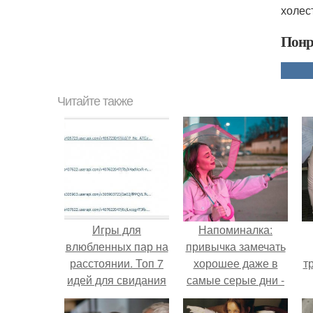
холес
Понр
Читайте также
Игры для
Напоминалка:
влюбленных пар на
привычка замечать
расстоянии. Топ 7
хорошее даже в
т
идей для свидания
самые серые дни -
на расстоянии
это не очередная