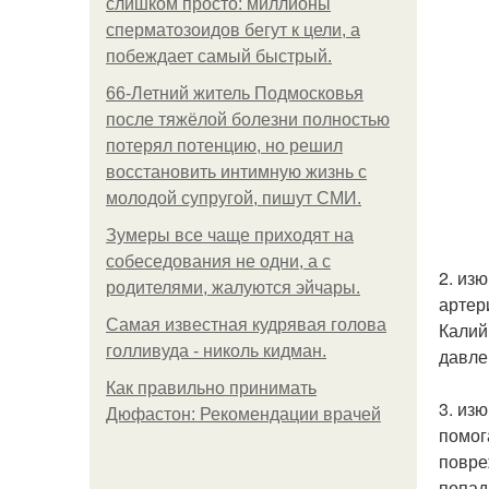
слишком просто: миллионы
сперматозоидов бегут к цели, а
побеждает самый быстрый.
66-Летний житель Подмосковья
после тяжёлой болезни полностью
потерял потенцию, но решил
восстановить интимную жизнь с
молодой супругой, пишут СМИ.
Зумеры все чаще приходят на
собеседования не одни, а с
2. из
родителями, жалуются эйчары.
артер
Самая известная кудрявая голова
Калий
голливуда - николь кидман.
давле
Как правильно принимать
3. из
Дюфастон: Рекомендации врачей
помог
повре
попад