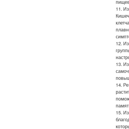
пищев
11. И
Кишеч
клетч
плавн
симпт
12. И
групп
настр
13. И
самоч
повыш
14. Р
расти
помож
памят
15. И
благо
котор