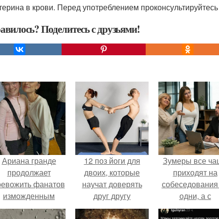
терина в крови. Перед употреблением проконсультируйтесь
авилось? Поделитесь с друзьями!
Ариана гранде
12 поз йоги для
Зумеры все ча
продолжает
двоих, которые
приходят на
ревожить фанатов
научат доверять
собеседования
изможденным
друг другу
одни, а с
Видом.
родителями,