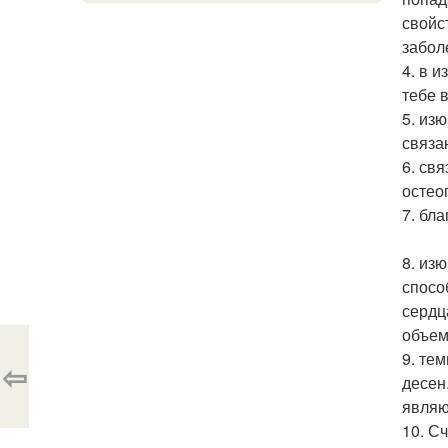
свойс
забол
4. в 
тебе 
5. из
связа
6. св
остео
7. бл
8. из
спосо
сердц
объем
9. те
⇦
десен
являю
10. С