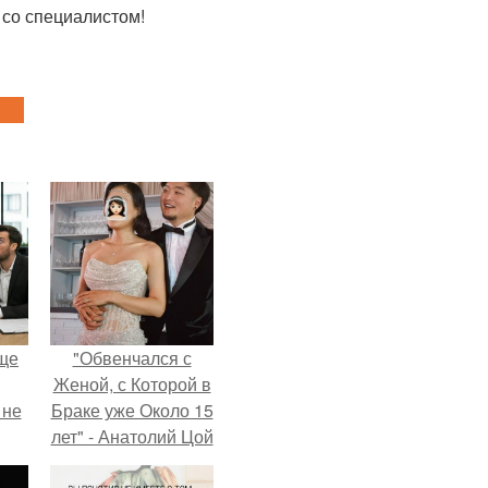
 со специалистом!
ще
"Обвенчался с
Женой, с Которой в
 не
Браке уже Около 15
лет" - Анатолий Цой
удивил