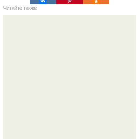
Читайте также
Игры для влюбленных пар на расстоянии. Топ 7 идей
для свидания на расстоянии
Но иногда женщине свойственно слишком пушить,