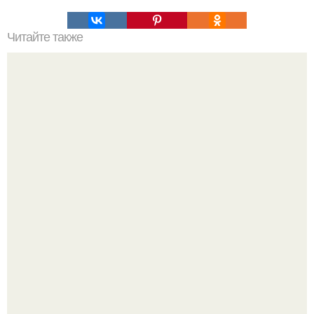
Читайте также
Как изучить психологию самостоятельно с нуля.
Изучение психологии: основы в книгах и база знаний