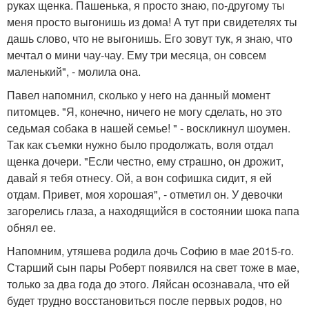
руках щенка. Пашенька, я просто знаю, по-другому ты
меня просто выгонишь из дома! А тут при свидетелях ты
дашь слово, что не выгонишь. Его зовут тук, я знаю, что
мечтал о мини чау-чау. Ему три месяца, он совсем
маленький", - молила она.
Павел напомнил, сколько у него на данный момент
питомцев. "Я, конечно, ничего не могу сделать, но это
седьмая собака в нашей семье! " - воскликнул шоумен.
Так как съемки нужно было продолжать, воля отдал
щенка дочери. "Если честно, ему страшно, он дрожит,
давай я тебя отнесу. Ой, а вон софишка сидит, я ей
отдам. Привет, моя хорошая", - отметил он. У девочки
загорелись глаза, а находящийся в состоянии шока папа
обнял ее.
Напомним, утяшева родила дочь Софию в мае 2015-го.
Старший сын пары Роберт появился на свет тоже в мае,
только за два года до этого. Ляйсан осознавала, что ей
будет трудно восстановиться после первых родов, но