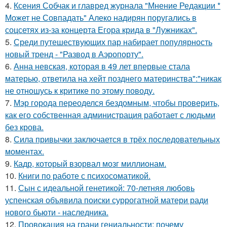
4.
Ксения Собчак и главред журнала "Мнение Редакции *
Может не Совпадать" Алеко надирян поругались в
соцсетях из-за концерта Егора крида в "Лужниках".
5.
Среди путешествующих пар набирает популярность
новый тренд - "Развод в Аэропорту".
6.
Анна невская, которая в 49 лет впервые стала
матерью, ответила на хейт позднего материнства":"никак
не отношусь к критике по этому поводу.
7.
Мэр города переоделся бездомным, чтобы проверить,
как его собственная администрация работает с людьми
без крова.
8.
Сила привычки заключается в трёх последовательных
моментах.
9.
Кадр, который взорвал мозг миллионам.
10.
Книги по работе с психосоматикой.
11.
Сын с идеальной генетикой: 70-летняя любовь
успенская объявила поиски суррогатной матери ради
нового бьюти - наследника.
12.
Провокация на грани гениальности: почему