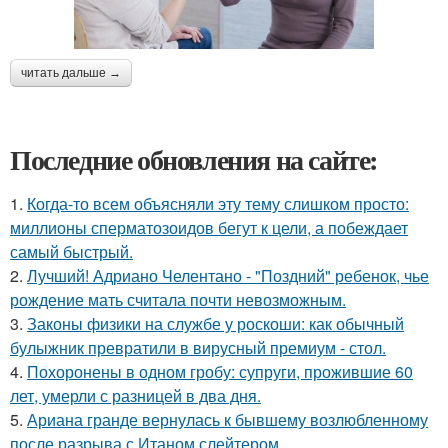
читать дальше →
Последние обновления на сайте:
1.
Когда-то всем объясняли эту тему слишком просто:
миллионы сперматозоидов бегут к цели, а побеждает
самый быстрый.
2.
Лучший! Адриано Челентано - "Поздний" ребенок, чье
рождение мать считала почти невозможным.
3.
Законы физики на службе у роскоши: как обычный
булыжник превратили в вирусный премиум - стол.
4.
Похоронены в одном гробу: супруги, прожившие 60
лет, умерли с разницей в два дня.
5.
Ариана гранде вернулась к бывшему возлюбленному
после разрыва с Итаном слейтером.