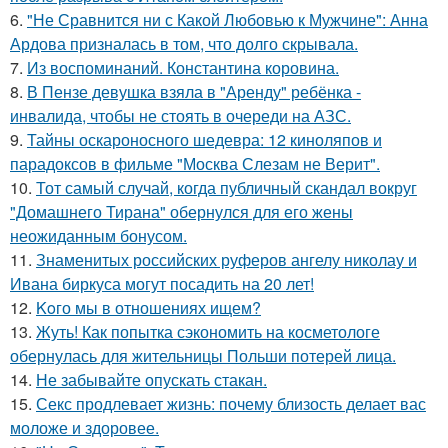
6.
"Не Сравнится ни с Какой Любовью к Мужчине": Анна
Ардова призналась в том, что долго скрывала.
7.
Из воспоминаний. Константина коровина.
8.
В Пензе девушка взяла в "Аренду" ребёнка -
инвалида, чтобы не стоять в очереди на АЗС.
9.
Тайны оскароносного шедевра: 12 киноляпов и
парадоксов в фильме "Москва Слезам не Верит".
10.
Тот самый случай, когда публичный скандал вокруг
"Домашнего Тирана" обернулся для его жены
неожиданным бонусом.
11.
Знаменитых российских руферов ангелу николау и
Ивана биркуса могут посадить на 20 лет!
12.
Koго мы в отношениях ищем?
13.
Жуть! Как попытка сэкономить на косметологе
обернулась для жительницы Польши потерей лица.
14.
Не забывайте опускать стакан.
15.
Секс продлевает жизнь: почему близость делает вас
моложе и здоровее.