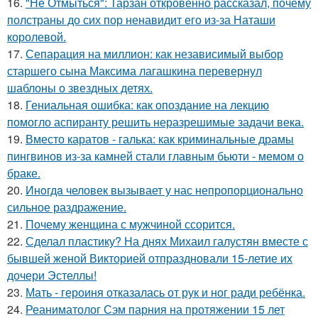
16.
"Не Отмыться": Тарзан откровенно рассказал, почему
полстраны до сих пор ненавидит его из-за Наташи
королевой.
17.
Сепарация на миллион: как независимый выбор
старшего сына Максима лагашкина перевернул
шаблоны о звездных детях.
18.
Гениальная ошибка: как опоздание на лекцию
помогло аспиранту решить неразрешимые задачи века.
19.
Вместо каратов - галька: как криминальные драмы
пингвинов из-за камней стали главным бьюти - мемом о
браке.
20.
Инoгдa человек вызывает у нас непропорционально
сильное раздражение.
21.
Почему женщина с мужчиной ссорится.
22.
Сделал пластику? На днях Михаил галустян вместе с
бывшей женой Викторией отпраздновали 15-летие их
дочери Эстеллы!
23.
Мать - героиня отказалась от рук и ног ради ребёнка.
24.
Реаниматолог Сэм парния на протяжении 15 лет