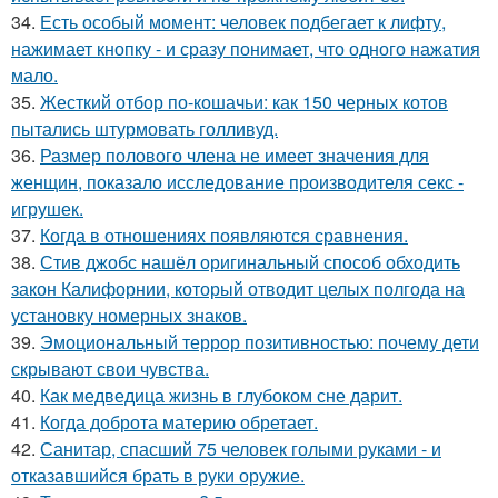
34.
Есть особый момент: человек подбегает к лифту,
нажимает кнопку - и сразу понимает, что одного нажатия
мало.
35.
Жесткий отбор по-кошачьи: как 150 черных котов
пытались штурмовать голливуд.
36.
Размер полового члена не имеет значения для
женщин, показало исследование производителя секс -
игрушек.
37.
Когда в отношениях появляются сравнения.
38.
Стив джобс нашёл оригинальный способ обходить
закон Калифорнии, который отводит целых полгода на
установку номерных знаков.
39.
Эмоциональный террор позитивностью: почему дети
скрывают свои чувства.
40.
Как медведица жизнь в глубоком сне дарит.
41.
Когда доброта материю обретает.
42.
Санитар, спасший 75 человек голыми руками - и
отказавшийся брать в руки оружие.