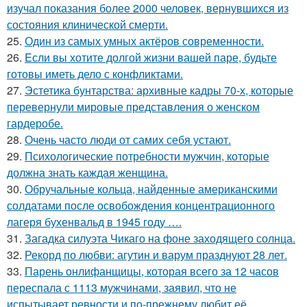
изучал показания более 2000 человек, вернувшихся из
состояния клинической смерти.
25.
Один из самых умных актёров современности.
26.
Eсли вы хотите долгой жизни вашей паре, будьте
готовы иметь дело с конфликтами.
27.
Эстетика бунтарства: архивные кадры 70-х, которые
перевернули мировые представления о женском
гардеробе.
28.
Очень часто люди от самих себя устают.
29.
Психологические потребности мужчин, которые
должна знать каждая женщина.
30.
Обручальные кольца, найденные американскими
солдатами после освобождения концентрационного
лагеря бухенвальд в 1945 году ….
31.
Загадка силуэта Чикаго на фоне заходящего солнца.
32.
Рекорд по любви: агутин и варум празднуют 28 лет.
33.
Парень онлифанщицы, которая всего за 12 часов
переспала с 1113 мужчинами, заявил, что не
испытывает ревности и по-прежнему любит её.