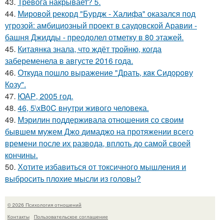
43.
Тревога накрывает? 5.
44.
Мировой рекорд "Бурдж - Халифа" оказался под
угрозой: амбициозный проект в саудовской Аравии -
башня Джидды - преодолел отметку в 80 этажей.
45.
Китаянка знала, что ждёт тройню, когда
забеременела в августе 2016 года.
46.
Откуда пошло выражение "Драть, кaк Сидopoву
Кoзу".
47.
ЮАР, 2005 год.
48.
46, 5\xB0C внутри живого человека.
49.
Мэрилин поддерживала отношения со своим
бывшем мужем Джо димаджо на протяжении всего
времени после их развода, вплоть до самой своей
кончины.
50.
Хотите избавиться от токсичного мышления и
выбросить плохие мысли из головы?
© 2026 Психология отношений
Контакты
Пользовательское соглашение