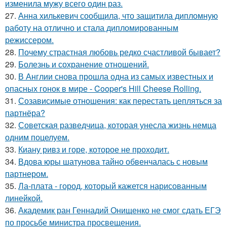
изменила мужу всего один раз.
27.
Анна хилькевич сообщила, что защитила дипломную
работу на отлично и стала дипломированным
режиссером.
28.
Почему страстная любовь редко счастливой бывает?
29.
Болезнь и сохранение отношений.
30.
В Англии снова прошла одна из самых известных и
опасных гонок в мире - Cooper's Hill Cheese Rolling.
31.
Созависимые отношения: как перестать цепляться за
партнёра?
32.
Советская разведчица, которая унесла жизнь немца
одним поцелуем.
33.
Киану ривз и горе, которое не проходит.
34.
Вдова юры шатунова тайно обвенчалась с новым
партнером.
35.
Ла-плата - город, который кажется нарисованным
линейкой.
36.
Академик ран Геннадий Онищенко не смог сдать ЕГЭ
по просьбе министра просвещения.