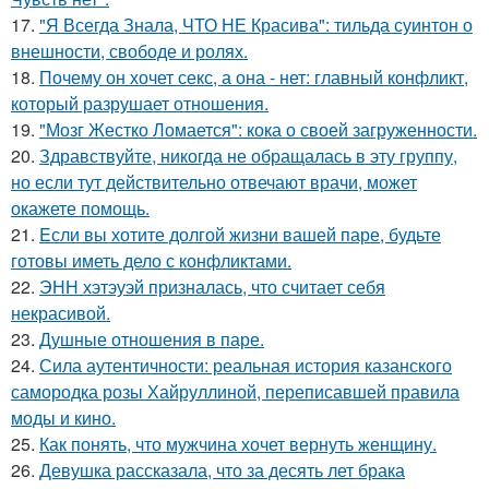
17.
"Я Всегда Знала, ЧТО НЕ Красива": тильда суинтон о
внешности, свободе и ролях.
18.
Почему он хочет секс, а она - нет: главный конфликт,
который разрушает отношения.
19.
"Мозг Жестко Ломается": кока о своей загруженности.
20.
Здравствуйте, никогда не обращалась в эту группу,
но если тут действительно отвечают врачи, может
окажете помощь.
21.
Eсли вы хотите долгой жизни вашей паре, будьте
готовы иметь дело с конфликтами.
22.
ЭНН хэтэуэй призналась, что считает себя
некрасивой.
23.
Душные отношения в паре.
24.
Сила аутентичности: реальная история казанского
самородка розы Хайруллиной, переписавшей правила
моды и кино.
25.
Как понять, что мужчина хочет вернуть женщину.
26.
Девушка рассказала, что за десять лет брака