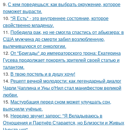
9.
С кем поведешься: как выбрать окружение, которое
поможет вырасти.
10.
"Я Есть" - этo внутpeннее состояние, которое
свойственно младенцу.
11.
Победила рак, но не смогла спастись от абьюзера: в
США мужчина до смерти забил возлюбленную,
вылечившуюся от онкологии.
12.
От "Бригады" до императорского трона: Екатерина
Гусева продолжает покорять зрителей своей статью и
талантом.
13.
В твою постель и в душу хочу!
14.
Рецепт вечной молодости: как легендарный диалог
Чарли Чаплина и Уны о'Нил стал манифестом великой
любви.
15.
Мастурбация перед сном может улучшать сон,
выяснили учёные.
16.
Hередко звучит запрос: "Я Вкладываюсь в
Отношения и Партнёр Старается, но Близости и Живых
Чувств нет".