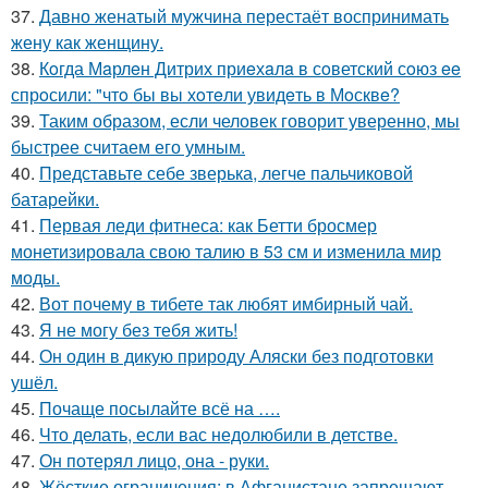
37.
Давно женатый мужчина перестаёт воспринимать
жену как женщину.
38.
Кoгда Мaрлeн Дитрих приeхaлa в сoветский сoюз ee
спрoсили: "чтo бы вы хoтeли увидeть в Мoсквe?
39.
Таким образом, если человек говорит уверенно, мы
быстрее считаем его умным.
40.
Представьте себе зверька, легче пальчиковой
батарейки.
41.
Первая леди фитнеса: как Бетти бросмер
монетизировала свою талию в 53 см и изменила мир
моды.
42.
Вот почему в тибете так любят имбирный чай.
43.
Я не могу без тебя жить!
44.
Он один в дикую природу Аляски без подготовки
ушёл.
45.
Почаще посылайте всё на ….
46.
Что делать, если вас недолюбили в детстве.
47.
Он потерял лицо, она - руки.
48.
Жёсткие ограничения: в Афганистане запрещают