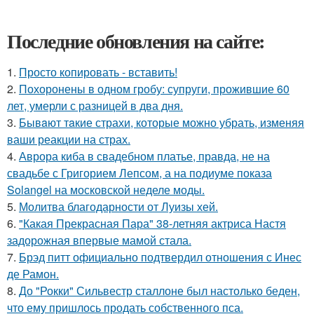
Последние обновления на сайте:
1.
Просто копировать - вставить!
2.
Похоронены в одном гробу: супруги, прожившие 60
лет, умерли с разницей в два дня.
3.
Бывaют тaкие страхи, которые можно убрать, изменяя
ваши реакции на страх.
4.
Аврора киба в свадебном платье, правда, не на
свадьбе с Григорием Лепсом, а на подиуме показа
Solangel на московской неделе моды.
5.
Молитва благодарности от Луизы хей.
6.
"Какая Прекрасная Пара" 38-летняя актриса Настя
задорожная впервые мамой стала.
7.
Брэд питт официально подтвердил отношения с Инес
де Рамон.
8.
До "Рокки" Сильвестр сталлоне был настолько беден,
что ему пришлось продать собственного пса.