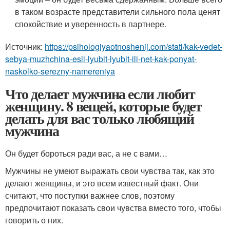
в таком возрасте представители сильного пола ценят
спокойствие и уверенность в партнере.
Источник:
https://psihologiyaotnoshenij.com/stati/kak-vedet-
sebya-muzhchina-esli-lyubit-lyubit-ili-net-kak-ponyat-
naskolko-serezny-namereniya
Что делает мужчина если любит
женщину. 8 вещей, которые будет
делать для вас только любящий
мужчина
Он будет бороться ради вас, а не с вами…
Мужчины не умеют выражать свои чувства так, как это
делают женщины, и это всем известный факт. Они
считают, что поступки важнее слов, поэтому
предпочитают показать свои чувства вместо того, чтобы
говорить о них.