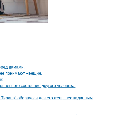
еред дамами.
ы не понимают женщин.
к.
нального состояния другого человека.
о Тирана" обернулся для его жены неожиданным