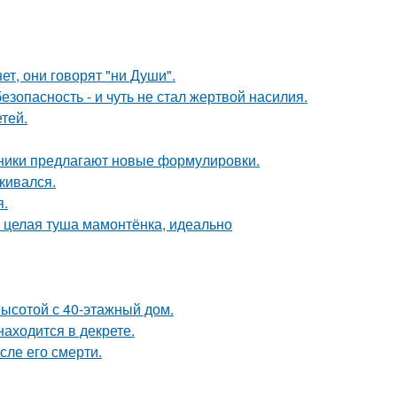
ет, они говорят "ни Души".
зопасность - и чуть не стал жертвой насилия.
тей.
нники предлагают новые формулировки.
кивался.
я.
и целая туша мамонтёнка, идеально
ысотой с 40-этажный дом.
находится в декрете.
сле его смерти.