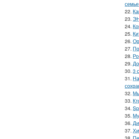
семье
22.
Ка
23.
ЭН
24.
Ко
25.
Ки
26.
Ор
27.
По
28.
Ро
29.
До
30.
3 
31.
На
сохра
32.
Мы
33.
Кт
34.
Sp
35.
Му
36.
Ди
37.
Хи
38.
Пе