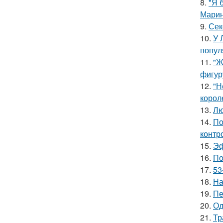
8.
"Я 
Марин
9.
Сек
10.
У 
попул
11.
"Ж
фигур
12.
"Н
корол
13.
Лю
14.
По
контр
15.
Эф
16.
По
17.
53
18.
На
19.
Пе
20.
Од
21.
Тр