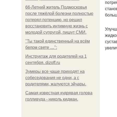
потре
66-Летний житель Подмосковья
стано
после тяжёлой болезни полностью
больш
потерял потенцию, но решил
восстановить интимную жизнь с
Улучш
молодой супругой, пишут СМИ.
жидко
суста
"Ты такой единственный на всём
увели
белом свете …":
Инструктаж для родителей на 1
сентября. dizoff.ru
Зумеры все чаще приходят на
собеседования не одни, а с
родителями, жалуются эйчары.
Самая известная кудрявая голова
голливуда - николь кидман.