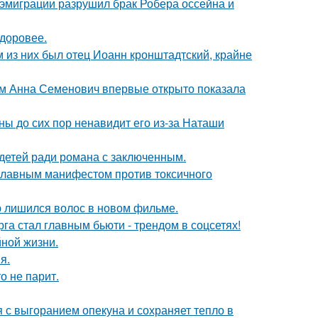
 эмиграции разрушил брак Робера оссейна и
здоровее.
 из них был отец Иоанн кронштадтский, крайне
м Анна Семенович впервые открыто показала
ны до сих пор ненавидит его из-за Наташи
 детей ради романа с заключенным.
 главным манифестом против токсичного
ю лишился волос в новом фильме.
га стал главным бьюти - трендом в соцсетях!
йной жизни.
я.
о не парит.
 с выгоранием опекуна и сохраняет тепло в