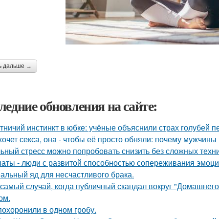
ь дальше →
ледние обновления на сайте:
тничий инстинкт в юбке: учёные объяснили страх голубей п
хочет секса, она - чтобы её просто обняли: почему мужчин
ьный стресс можно попробовать снизить без сложных техни
аты - люди с развитой способностью сопереживания эмоцио
альный яд для несчастливого брака.
 самый случай, когда публичный скандал вокруг "Домашнег
ом.
похоронили в одном гробу.