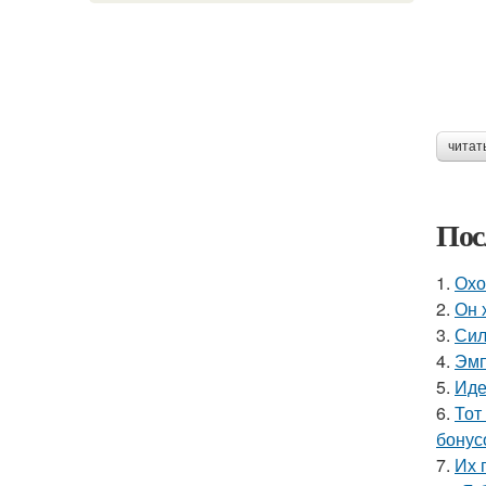
читат
Пос
1.
Охо
2.
Он 
3.
Сил
4.
Эмп
5.
Иде
6.
Тот
бонус
7.
Их 