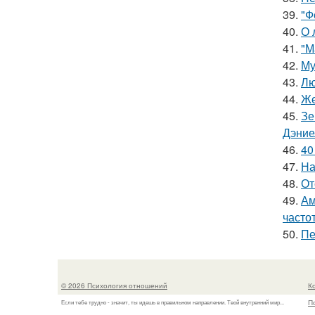
39.
"Ф
40.
О 
41.
"М
42.
Му
43.
Лю
44.
Же
45.
Зе
Дэние
46.
40
47.
На
48.
От
49.
Ам
часто
50.
Пе
© 2026 Психология отношений
К
П
Если тебе трудно - значит, ты идешь в правильном направлении. Твой внутренний мир...