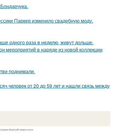
 Бондарчука.
ессики Паркер изменило свадебную моду.
аще одного раза в неделю, живут дольше.
зон мероприятий в наряде из новой коллекции
етви поднимали.
ч человек от 20 до 59 лет и нашли связь между
казании обратной гиперссылки.