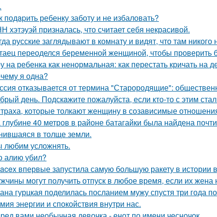
.
к подapить ребенку заботу и не избаловать?
Н хэтэуэй призналась, что считает себя некрасивой.
гда русские заглядывают в комнату и видят, что там никого н
таец переоделся беременной женщиной, чтобы проверить бе
у на ребенка как ненормальная: как перестать кричать на де
чему я одна?
ссия отказывается от термина "Старородящие": обществе
брый день. Подскaжите пожалуйста, если кто-то с этим стал
страха, которые толкают женщину в созависимые отношени
 глубине 40 метров в районе батагайки была найдена почт
нившаяся в толще земли.
 любим усложнять.
о алию убил?
acex впервые запустила самую большую ракету в истории в
жчины могут получить отпуск в любое время, если их жена 
ана гурцкая поделилась посланием мужу спустя три года по
мия энергии и спокойствия внутри нас.
ред вами необычная девочка - енот по имени чесночок.