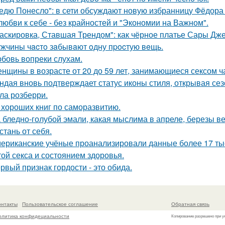
едю Понесло": в сети обсуждают новую избранницу Фёдора
любви к себе - без крайностей и "Экономии на Важном".
аскировка, Ставшая Трендом": как чёрное платье Сары Дж
жчины чacтo зaбывaют oдну пpocтую вeщь.
бовь вопреки слухам.
нщины в возрасте от 20 до 59 лет, занимающиеся сексом ч
ндая вновь подтверждает статус иконы стиля, открывая се
ла розберри.
 хороших книг по саморазвитию.
 бледно-голубой эмали, какая мыслима в апреле, березы в
стань от себя.
ериканские учёные проанализировали данные более 17 тыся
той секса и состоянием здоровья.
рвый признак гордости - это обида.
онтакты
Пользовательское соглашение
Обратная связь
олитика конфидециальности
Копирование разрешено при у