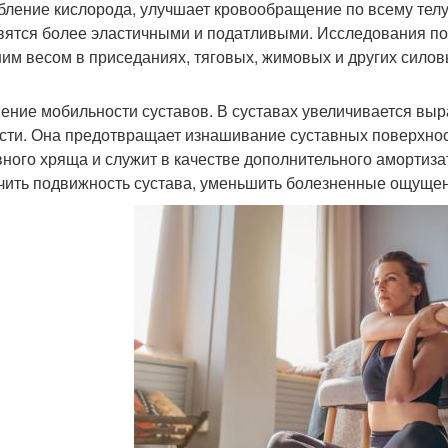
бление кислорода, улучшает кровообращение по всему тел
вятся более эластичными и податливыми. Исследования пок
им весом в приседаниях, тяговых, жимовых и других сило
ение мобильности суставов. В суставах увеличивается выр
сти. Она предотвращает изнашивание суставных поверхност
вного хряща и служит в качестве дополнительного амортизат
чить подвижность сустава, уменьшить болезненные ощущени