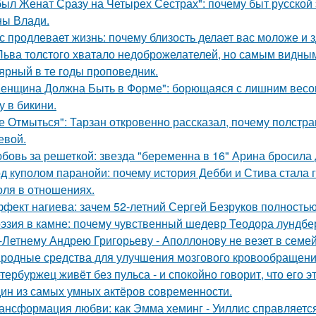
был Женат Сразу на Четырех Сестрах": почему быт русской
ы Влади.
с продлевает жизнь: почему близость делает вас моложе и 
Льва толстого хватало недоброжелателей, но самым видным
ярный в те годы проповедник.
енщина Должна Быть в Форме": борющаяся с лишним весо
у в бикини.
е Отмыться": Тарзан откровенно рассказал, почему полстра
евой.
бовь за решеткой: звезда "беременна в 16" Арина бросила
д куполом паранойи: почему история Дебби и Стива стала
оля в отношениях.
фект нагиева: зачем 52-летний Сергей Безруков полность
эзия в камне: почему чувственный шедевр Теодора лундбер
-Летнему Андрею Григорьеву - Аполлонову не везет в семе
родные средства для улучшения мозгового кровообращени
тербуржец живёт без пульса - и спокойно говорит, что его эт
ин из самых умных актёров современности.
ансформация любви: как Эмма хеминг - Уиллис справляется