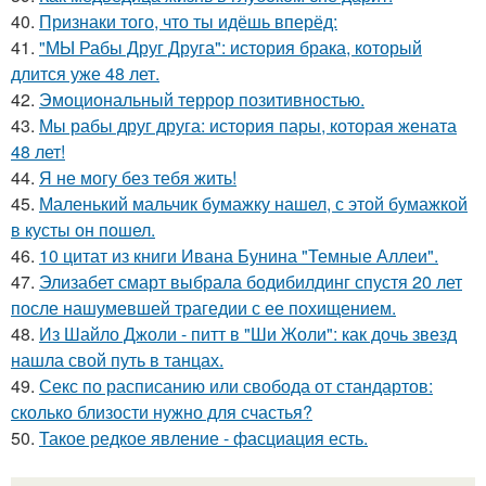
40.
Признаки того, что ты идёшь вперёд:
41.
"МЫ Рабы Друг Друга": история брака, который
длится уже 48 лет.
42.
Эмоциональный террор позитивностью.
43.
Мы рабы друг друга: история пары, которая жената
48 лет!
44.
Я не могу без тебя жить!
45.
Маленький мальчик бумажку нашел, с этой бумажкой
в кусты он пошел.
46.
10 цитат из книги Ивана Бунина "Темные Аллеи".
47.
Элизабет смарт выбрала бодибилдинг спустя 20 лет
после нашумевшей трагедии с ее похищением.
48.
Из Шайло Джоли - питт в "Ши Жоли": как дочь звезд
нашла свой путь в танцах.
49.
Секс по расписанию или свобода от стандартов:
сколько близости нужно для счастья?
50.
Такое редкое явление - фасциация есть.