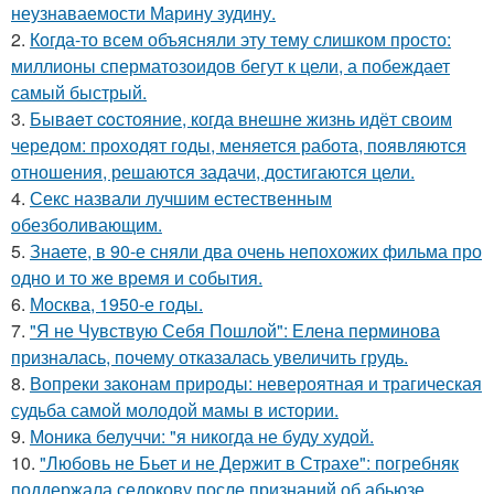
неузнаваемости Марину зудину.
2.
Когда-то всем объясняли эту тему слишком просто:
миллионы сперматозоидов бегут к цели, а побеждает
самый быстрый.
3.
Бывaeт coстояние, когда внешне жизнь идёт своим
чередом: проходят годы, меняется работа, появляются
отношения, решаются задачи, достигаются цели.
4.
Секс назвали лучшим естественным
обезболивающим.
5.
Знаете, в 90-е сняли два очень непохожих фильма про
одно и то же время и события.
6.
Москва, 1950-е годы.
7.
"Я не Чувствую Себя Пошлой": Елена перминова
призналась, почему отказалась увеличить грудь.
8.
Вопреки законам природы: невероятная и трагическая
судьба самой молодой мамы в истории.
9.
Моника белуччи: "я никогда не буду худой.
10.
"Любовь не Бьет и не Держит в Страхе": погребняк
поддержала седокову после признаний об абьюзе.