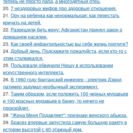
теперь не просто папа, а многодетный отец.
20.
7 нездоровых мифов про здоровые отношения.
21.
Ору на ребенка как ненормальная: как перестать
кричать на детей.
22.
Разрешили бить жену: Афганистан принял закон о
домашнем насилии.
23.
Как своей инфантильностью вы себе жизнь портите?
24.
Добрый день. Подскaжите пожалуйста, если кто-то с
этим сталкивался.
25.
Пользовали обвинили Нюшу в использовании
искусственного интеллекта.
26.
В 1960 году британский инженер - электрик Дэвид
латимер задумал необычный эксперимент.
27.
Таким образом, если положить 100 черных муравьев
и 100 красных муравьев в банку, то ничего не
произойдет.
28.
"Жена Меня Подавляет": признаки женского абьюза.
29.
Spacex впервые запустила самую большую ракету в
истории высотой с 40-этажный дом.