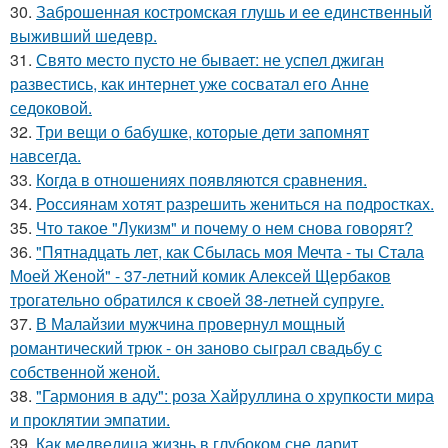
30.
Заброшенная костромская глушь и ее единственный
выживший шедевр.
31.
Свято место пусто не бывает: не успел джиган
развестись, как интернет уже сосватал его Анне
седоковой.
32.
Три вещи о бабушке, которые дети запомнят
навсегда.
33.
Когда в отношениях появляются сравнения.
34.
Россиянам хотят разрешить жениться на подростках.
35.
Что такое "Лукизм" и почему о нем снова говорят?
36.
"Пятнадцать лет, как Сбылась моя Мечта - ты Стала
Моей Женой" - 37-летний комик Алексей Щербаков
трогательно обратился к своей 38-летней супруге.
37.
В Малайзии мужчина провернул мощный
романтический трюк - он заново сыграл свадьбу с
собственной женой.
38.
"Гармония в аду": роза Хайруллина о хрупкости мира
и проклятии эмпатии.
39.
Как медведица жизнь в глубоком сне дарит.