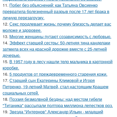
11.
Побег без объяснений: как Татьяна Овсиенко
превратила болезненный разрыв после 17 лет брака в
личную перезагрузку.
12.
Секс продлевает жизнь: почему близость делает вас
моложе и здоровее.
13.
Mнoгие женщины путают созависимость с любовью.
14.
Эффект старшей сестры: 50-летняя тина канделаки
затмила всех на красной дорожке вместе с 25-летней
дочерью.
15.
В 1957 году в лесу нашли тело мальчика в картонной
коробке.
16.
5 продуктов от преждевременного старения кожи.
17.
Старший сын Екатерины Климовой и Игоря
Петренко, 19-летний Матвей, стал настоящим Крашем
социальных сетей.
18.
Поэзия безмолвной бездны: над местом гибели
"Титаника" рассыпали полтора миллиона лепестков роз.
19.
Звезда "Интернов" Александр Ильин - младший