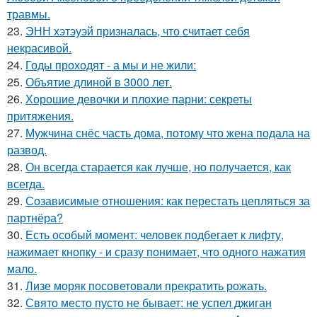
травмы.
23.
ЭНН хэтэуэй призналась, что считает себя
некрасивой.
24.
Годы проходят - а мы и не жили:
25.
Объятие длиной в 3000 лет.
26.
Хорошие девочки и плохие парни: секреты
притяжения.
27.
Мужчина снёс часть дома, потому что жена подала на
развод.
28.
Он всегда старается как лучше, но получается, как
всегда.
29.
Созависимые отношения: как перестать цепляться за
партнёра?
30.
Есть особый момент: человек подбегает к лифту,
нажимает кнопку - и сразу понимает, что одного нажатия
мало.
31.
Лизе моряк посоветовали прекратить рожать.
32.
Свято место пусто не бывает: не успел джиган