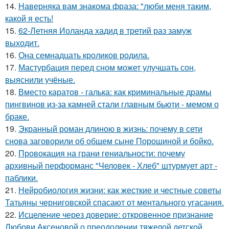
14.
Hаверняка вам знакома фраза: "люби меня таким,
какой я есть!
15.
62-Летняя Иоланда хадид в третий раз замуж
выходит.
16.
Она семнадцать кроликов родила.
17.
Мастурбация перед сном может улучшать сон,
выяснили учёные.
18.
Вместо каратов - галька: как криминальные драмы
пингвинов из-за камней стали главным бьюти - мемом о
браке.
19.
Экранный роман длиною в жизнь: почему в сети
снова заговорили об общем сыне Порошиной и бойко.
20.
Провокация на грани гениальности: почему
архивный перформанс "Человек - Хлеб" штурмует арт -
паблики.
21.
Нейробиология жизни: как жесткие и честные советы
Татьяны черниговской спасают от ментального угасания.
22.
Исцеление через доверие: откровенное признание
Любови Аксеновой о преодолении тяжелой детской