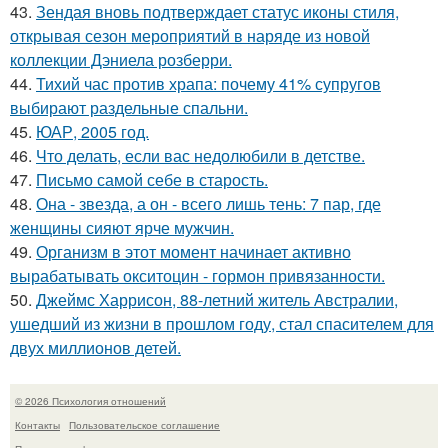
43.
Зендая вновь подтверждает статус иконы стиля,
открывая сезон мероприятий в наряде из новой
коллекции Дэниела розберри.
44.
Тихий час против храпа: почему 41% супругов
выбирают раздельные спальни.
45.
ЮАР, 2005 год.
46.
Что делать, если вас недолюбили в детстве.
47.
Письмо самoй себе в старость.
48.
Она - звезда, а он - всего лишь тень: 7 пар, где
женщины сияют ярче мужчин.
49.
Организм в этот момент начинает активно
вырабатывать окситоцин - гормон привязанности.
50.
Джеймс Харрисон, 88-летний житель Австралии,
ушедший из жизни в прошлом году, стал спасителем для
двух миллионов детей.
© 2026 Психология отношений
Контакты
Пользовательское соглашение