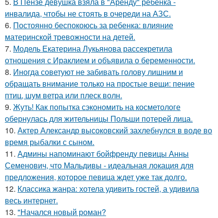
5.
В Пензе девушка взяла в "Аренду" ребёнка -
инвалида, чтобы не стоять в очереди на АЗС.
6.
Постоянно беспокоюсь за ребенка: влияние
материнской тревожности на детей.
7.
Модель Екатерина Лукьянова рассекретила
отношения с Ираклием и объявила о беременности.
8.
Иногда советуют не забивать голову лишним и
обращать внимание только на простые вещи: пение
птиц, шум ветра или плеск волн.
9.
Жуть! Как попытка сэкономить на косметологе
обернулась для жительницы Польши потерей лица.
10.
Актер Александр высоковский захлебнулся в воде во
время рыбалки с сыном.
11.
Админы напоминают бойфренду певицы Анны
Семенович, что Мальдивы - идеальная локация для
предложения, которое певица ждет уже так долго.
12.
Классика жанра: хотела удивить гостей, а удивила
весь интернет.
13.
"Начался новый роман?