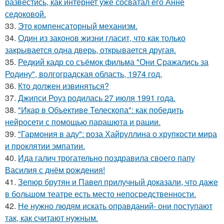
развестись, как интернет уже сосватал его Анне
седоковой.
33.
Это компенсаторный механизм.
34.
Один из законов жизни гласит, что как только
закрывается одна дверь, открывается другая.
35.
Редкий кадр со съёмок фильма "Они Сражались за
Родину", волгоградская область, 1974 год.
36.
Кто должен извиняться?
37.
Джипси Роуз родилась 27 июля 1991 года.
38.
"Икар в Объективе Телескопа": как победить
нейросети с помощью парашюта и рации.
39.
"Гармония в аду": роза Хайруллина о хрупкости мира
и проклятии эмпатии.
40.
Ида галич трогательно поздравила своего папу
Василия с днём рождения!
41.
Зепюр брутян и Павел прилучный доказали, что даже
в большом театре есть место непосредственности.
42.
Не нужно людям искать оправданий- они поступают
так, как считают нужным.