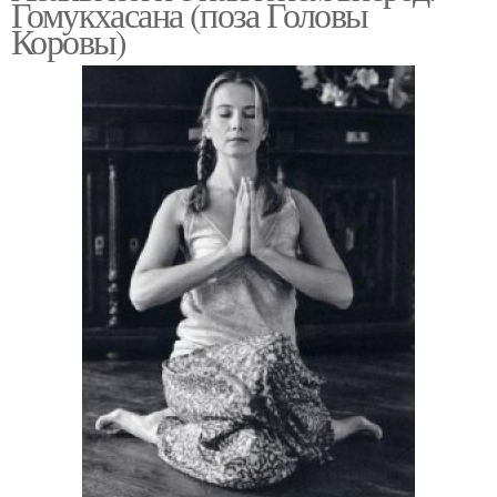
Гомукхасана (поза Головы
Коровы)