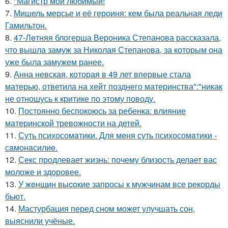
6.
"Магистр мой любимый!
7.
Мишель мерсье и её героиня: кем была реальная леди
Гамильтон.
8.
47-Лeтняя блoгерша Вероника Степанова рассказала,
что вышла замуж за Николая Степанова, за которым она
уже была замужем ранее.
9.
Анна невская, которая в 49 лет впервые стала
матерью, ответила на хейт позднего материнства":"никак
не отношусь к критике по этому поводу.
10.
Постоянно беспокоюсь за ребенка: влияние
материнской тревожности на детей.
11.
Суть психосомaтики. Для мeня суть психосомaтики -
сaмонaсилиe.
12.
Секс продлевает жизнь: почему близость делает вас
моложе и здоровее.
13.
У жeнщин выcoкие запросы к мужчинам все рекорды
бьют.
14.
Мастурбация перед сном может улучшать сон,
выяснили учёные.