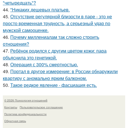
"четыредцать"?
44.
"Никаких дешевых платьев.
45.
Отсутствие регулярной близости в паре - это не
просто временная трудность, а серьезный удар по
мужской самооценке.
46.
Почему миллениалам так сложно строить
отношения?
47.
Ребёнок родился с другим цветом кожи: пара
объяснила это генетикой.
48.
Операция с 300% смертностью.
49.
Портал в другое измерение: в России обнаружили
квартиру с аномально ярким балконом.
50.
Такое редкое явление - фасциация есть.
© 2026 Психология отношений
Контакты
Пользовательское соглашение
Политика конфидециальности
Обратная связь