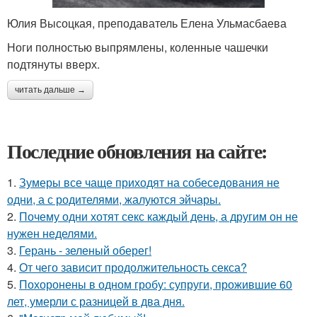
Юлия Высоцкая, преподаватель Елена Ульмасбаева
Ноги полностью выпрямлены, коленные чашечки
подтянуты вверх.
читать дальше →
Последние обновления на сайте:
1.
Зумеры все чаще приходят на собеседования не
одни, а с родителями, жалуются эйчары.
2.
Почему одни хотят секс каждый день, а другим он не
нужен неделями.
3.
Герань - зеленый оберег!
4.
От чего зависит продолжительность секса?
5.
Похоронены в одном гробу: супруги, прожившие 60
лет, умерли с разницей в два дня.