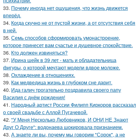
психиатрии.
33.
Почему иногда нет ощущения, что жизнь движется
вперёд.
34.
Когда скучно не от пустой жизни, а от отсутствия себя
в ней.
35.
Семь способов сформировать умонастроение,
которое принесет вам счастье и душевное спокойствие.
36.
Кто должен извиняться?
37.
Ирина шейк в 39 лет - мать и обладательница
фигуры, о которой мечтают модели вдвое моложе.
38.
Охлаждение в отношениях.
39.
Как медведица жизнь в глубоком сне дарит.
40.
Ида галич трогательно поздравила своего папу
Василия с днём рождения!
41.
Народный артист России Филипп Киркоров рассказал
о своей свадьбе с Аллой Пугачевой.
42.
"У Меня Несколько Любовников, И ОНИ НЕ Знают
Друг О Друге": водонаева шокировала признанием.
43.
А знаете ли вы, почему мы говорим "Сорок", а не