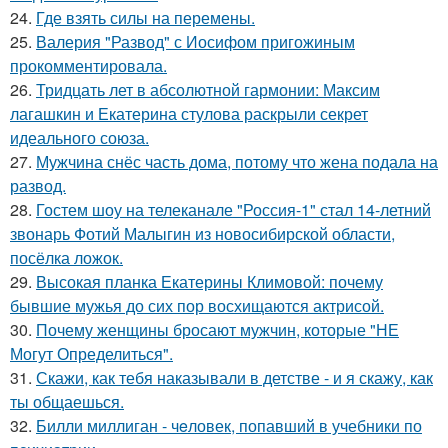
24.
Где взять силы на перемены.
25.
Валерия "Развод" с Иосифом пригожиным
прокомментировала.
26.
Тридцать лет в абсолютной гармонии: Максим
лагашкин и Екатерина стулова раскрыли секрет
идеального союза.
27.
Мужчина снёс часть дома, потому что жена подала на
развод.
28.
Гостем шоу на телеканале "Россия-1" стал 14-летний
звонарь Фотий Малыгин из новосибирской области,
посёлка ложок.
29.
Высокая планка Екатерины Климовой: почему
бывшие мужья до сих пор восхищаются актрисой.
30.
Почему женщины бросают мужчин, которые "НЕ
Могут Определиться".
31.
Скажи, как тебя наказывали в детстве - и я скажу, как
ты общаешься.
32.
Билли миллиган - чeловек, попавший в учебники по