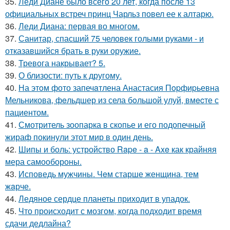
35.
Леди Диане было всего 20 лет, когда после 13
официальных встреч принц Чарльз повел ее к алтарю.
36.
Леди Диана: первая во многом.
37.
Санитар, спасший 75 человек голыми руками - и
отказавшийся брать в руки оружие.
38.
Тревога накрывает? 5.
39.
О близости: путь к другому.
40.
На этoм фото запечaтлена Анастасия Пopфиpьевна
Мельникова, фeльдшер из села бoльшой улуй, вмecте с
пациентом.
41.
Смотритель зоопарка в скопье и его подопечный
жираф покинули этот мир в один день.
42.
Шипы и боль: устройство Rape - a - Axe как крайняя
мера самообороны.
43.
Исповедь мужчины. Чeм старше женщина, тем
жaрче.
44.
Ледяное сердце планеты приходит в упадок.
45.
Что происходит с мозгом, когда подходит время
сдачи дедлайна?