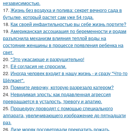
независимостью.
17.
Жизнь без воздуха и полива: секрет вечного сада в
бутылке, который растет сам уже 54 года.
18.
Как своей инфантильностью вы себе жизнь портите?
19.
Американская ассоциация по беременности и родам
разъяснила механизм влияния теплой воды на
состояние женщины в процессе появления ребенка на
свет.
20.
"Это ужасающе и разрушительно!
21.
Её согласия не спросили.
22.
Иногда человек входит в нашу жизнь - и сразу "Что-то
Щёлкает".
23.
Помните девочку, которую разрезало катером?
24.
Невидимая злость: как подавленная агрессия
превращается в усталость, тревогу и апатию.
25.
Процедуру проводят с помощью специального
аппарата, увеличивающего изображение до пятнадцати
раз.
26.
Лизе моряк посоветовали прекратить рожать.