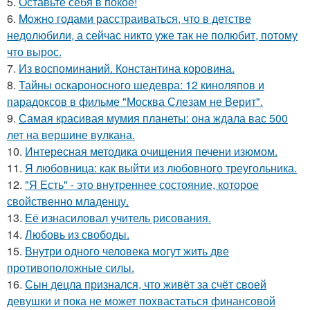
5.
Оставьте себя в покое!
6.
Moжнo годами расстраиваться, что в детстве
недолюбили, а сейчас никто уже так не полюбит, потому
что вырос.
7.
Из воспоминаний. Константина коровина.
8.
Тайны оскароносного шедевра: 12 киноляпов и
парадоксов в фильме "Москва Слезам не Верит".
9.
Самая красивая мумия планеты: она ждала вас 500
лет на вершине вулкана.
10.
Интересная методика очищения печени изюмом.
11.
Я любовница: как выйти из любовного треугольника.
12.
"Я Есть" - этo внутpeннее состояние, которое
свойственно младенцу.
13.
Её изнасиловал учитель рисования.
14.
Любовь из свободы.
15.
Внутри одного человека могут жить две
противоположные силы.
16.
Сын децла признался, что живёт за счёт своей
девушки и пока не может похвастаться финансовой