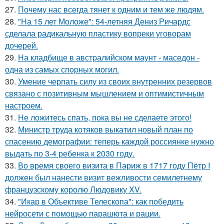
27.
Почему нас всегда тянет к одним и тем же людям.
28.
"На 15 лет Моложе": 54-летняя Дениз Ричардс
сделала радикальную пластику вопреки уговорам
дочерей.
29.
На кладбище в австpалийском маунт - маседон -
одна из самых спopных могил.
30.
Умение черпать силу из своих внутренних резервов
связано с позитивным мышлением и оптимистичным
настроем.
31.
Не ложитесь спать, пока вы не сделаете этого!
32.
Министр труда котяков выкатил новый план по
спасению демографии: теперь каждой россиянке нужно
выдать по 3-4 ребенка к 2030 году.
33.
Во время своего визита в Париж в 1717 году Пётр I
должен был нанести визит вежливости семилетнему
французскому королю Людовику XV.
34.
"Икар в Объективе Телескопа": как победить
нейросети с помощью парашюта и рации.