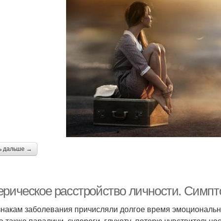
ь дальше →
ерическое расстройство личности. Симпт
знакам заболевания причисляли долгое время эмоциональны
 а также параличи, судороги, глухоту, потерю чувствительн