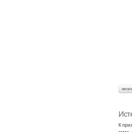
читат
Ист
К при
смех,