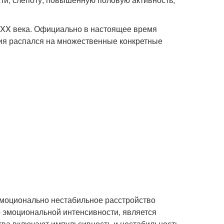
а XX века. Официально в настоящее время
ерия распался на множественные конкретные
 эмоционально нестабильное расстройство
о эмоциональной интенсивности, является
тва включают импульсивность и нестабильность