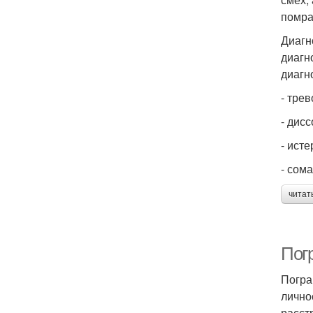
помра
Диагн
диагн
диагн
- тре
- дис
- ист
- сом
читат
Пог
Погра
лично
расст