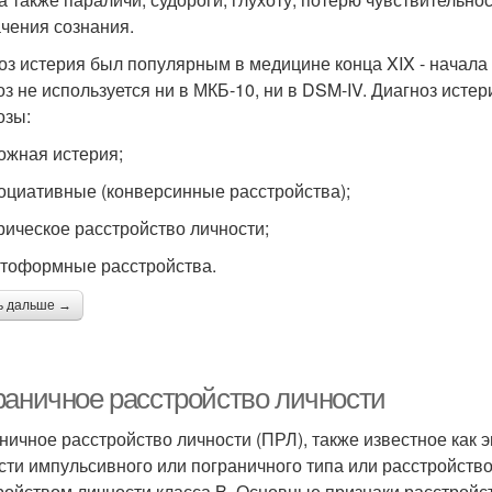
чения сознания.
оз истерия был популярным в медицине конца XIX - начал
оз не используется ни в МКБ-10, ни в DSM-IV. Диагноз ист
озы:
вожная истерия;
социативные (конверсинные расстройства);
ерическое расстройство личности;
атоформные расстройства.
ь дальше →
раничное расстройство личности
ничное расстройство личности (ПРЛ), также известное как
сти импульсивного или пограничного типа или расстройств
ройством личности класса B. Основные признаки расстройс