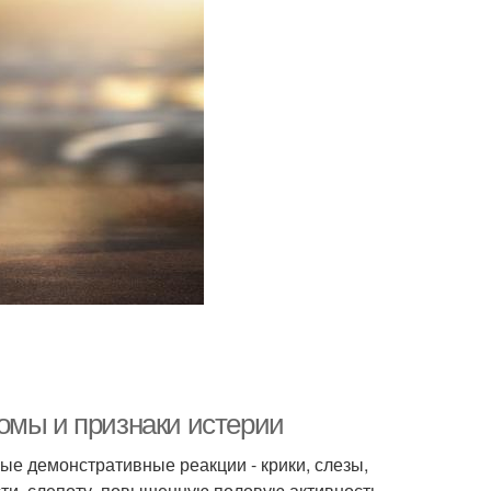
омы и признаки истерии
е демонстративные реакции - крики, слезы,
ости, слепоту, повышенную половую активность,