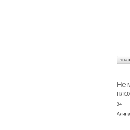
читат
Не м
плох
34
Алин