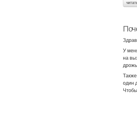
читат
Поч
Здрав
У мен
на вы
дрожь,
Также
один 
Чтобы