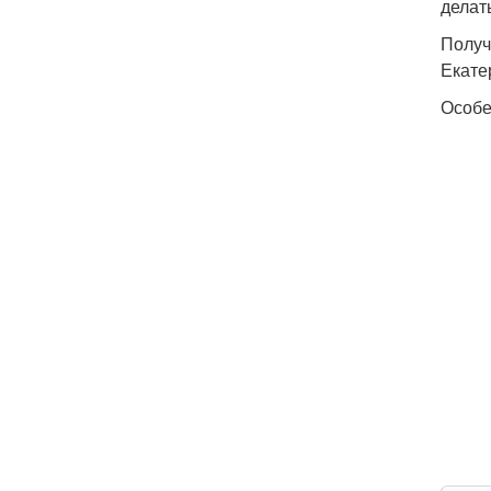
делат
Получ
Екате
Особе