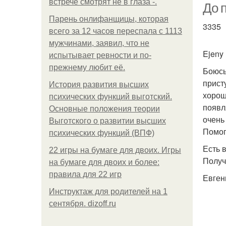
встрече смотрят не в глаза -.
До 
Парень онлифанщицы, которая
3335
всего за 12 часов переспала с 1113
мужчинами, заявил, что не
Ejeny
испытывает ревности и по-
прежнему любит её.
Боюсь
прист
История развития высших
хорош
психических функций выготский.
появл
Основные положения теории
очень
Выготского о развитии высших
Помог
психических функций (ВПФ)
Есть 
22 игры на бумаге для двоих. Игры
Получ
на бумаге для двоих и более:
правила для 22 игр
Евген
Инструктаж для родителей на 1
сентября. dizoff.ru