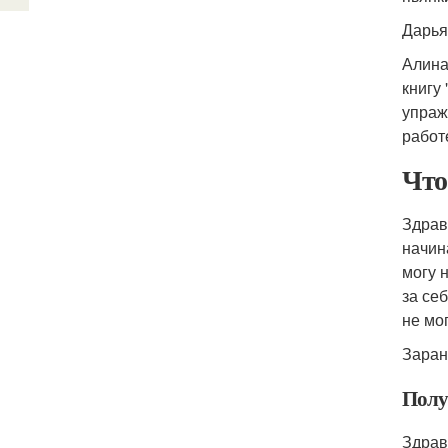
Дарья
Алина
книгу
упраж
работ
Что
Здрав
начин
могу 
за се
не мог
Заран
Получ
Здрав