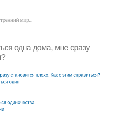
утренний мир...
ться одна дома, мне сразу
я?
разу становится плохо. Как с этим справиться?
ться один
ься одиночества
ии