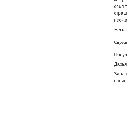
себя т
страш
неожи
Есть 
Спроси
Получ
Дарья
Здрав
напиш