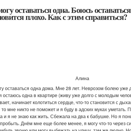
могу оставаться одна. Боюсь оставаться 
новится плохо. Как с этим справиться?
Алина
гу оставаться одна дома. Мне 28 лет. Неврозом болею уже 
 я остаюсь одна в квартире (живу уже долго с молодым челов
вает, начинает колотиться сердце, что-то становится с дыха
 то мне никто не поможет и я буду в адских муках уметать. 
а и я не знаю как жить. Сбежала на два к бабушке. Но я по
 пробыть. Днём мне еще более менее, я могу что-то через си
нибудь звоню или могу выбежать на улицу, там же людно. Но