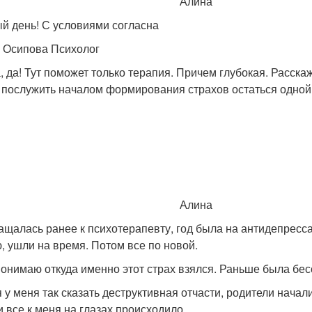
Алина
й день! С условиями согласна
 Осипова Психолог
, да! Тут поможет только терапия. Причем глубокая. Расск
 послужить началом формирования страхов остаться одной
Алина
ащалась ранее к психотерапевту, год была на антидепрессан
, ушли на время. Потом все по новой.
понимаю откуда именно этот страх взялся. Раньше была бе
 у меня так сказать деструктивная отчасти, родители начали
и все к меня на глазах происходило