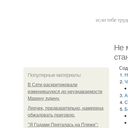
если тебе труд
Не 
ста
Сод
Н
Популярные материалы
Ч
В Сети раскритиковали
изменившуюся до неузнаваемости
А
Марину зудину.
С
Лерчек, предварительно, намерена
Б
обжаловать приговор.
"Я Годами Пряталась на Пляже":