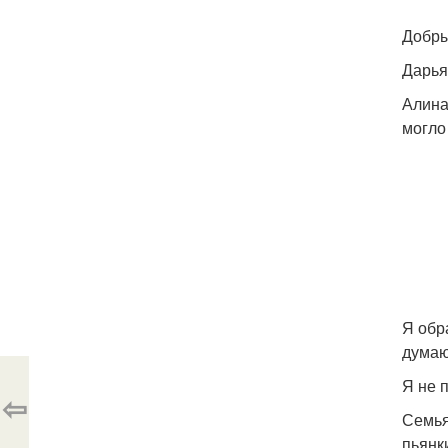
Добры
Дарья
Алина
могло
Я обр
думаю
Я не 
⇦
Семья
пьянк