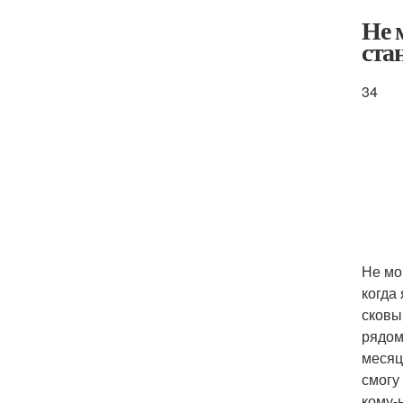
Не 
ста
34
Не мо
когда
сковы
рядом
месяц
смогу
кому-