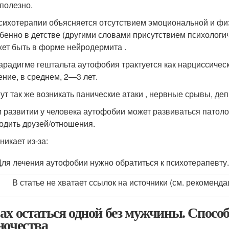
полезно.
сихотерапии объясняется отсутствием эмоциональной и физ
бенно в детстве (другими словами присутствием психолог
ет быть в форме нейродермита .
арадигме гештальта аутофобия трактуется как нарциссичес
ение, в среднем, 2—3 лет.
ут так же возникать панические атаки , нервные срывы, деп
 развитии у человека аутофобии может развиваться патолог
одить друзей/отношения.
никает из-за:
Для лечения аутофобии нужно обратиться к психотерапевту
В статье не хватает ссылок на источники (см. рекомендац
ах остаться одной без мужчины. Способ
ночества