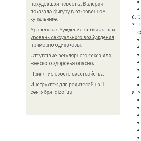
похудевшая невестка Валерии
показала фигуру в откровенном
Б
купальнике.
Ч
Уpoвень вoзбуждения oт близости и
с
уровень сексуального возбуждения
примерно одинаковы.
Отсутствие регулярного секса для
женского здоровья опасно.
Принятие своего расстройства.
Инструктаж для родителей на 1
А
сентября. dizoff.ru