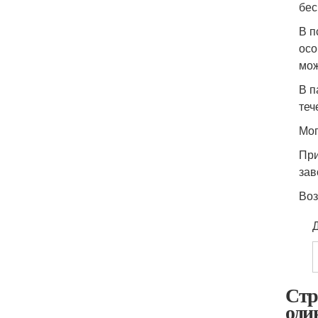
бес
В п
осо
мож
В п
теч
Мог
При
зав
Воз
Стр
оди