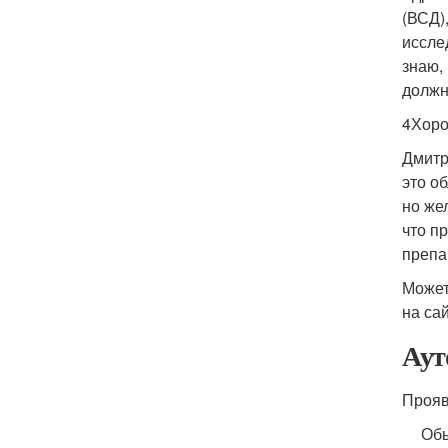
(ВСД)
иссле
знаю,
должн
4Хоро
Дмитр
это о
но же
что п
препа
Может
на сай
Аут
Прояв
Обы