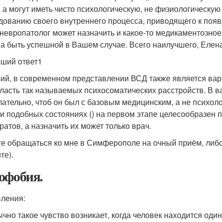
, а могут иметь чисто психологическую, не физиологическу
дованию своего внутреннего процесса, приводящего к появ
 невропатолог может назначить и какое-то медикаментозное
а быть успешной в Вашем случае. Всего наилучшего, Елена
ший ответ1
ий, в современном представлении ВСД также является вар
бласть так называемых психосоматических расстройств. В в
лательно, чтоб он был с базовым медицинским, а не психол
ри подобных состояниях () на первом этапе целесообразен
ратов, а назначить их может только врач.
е обращаться ко мне в Симферополе на очный приём, либо
те).
офобия.
ления:
чно такое чувство возникает, когда человек находится один 