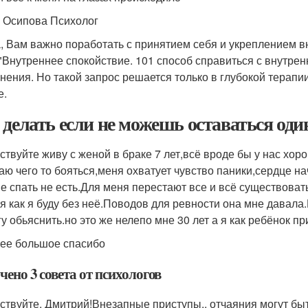
 Осипова Психолог
, Вам важно поработать с принятием себя и укреплением в
 "Внутреннее спокойствие. 101 способ справиться с внутрен
нения. Но такой запрос решается только в глубокой терап
е.
 делать если не можешь оставаться один
ствуйте живу с женой в браке 7 лет,всё вроде бы у нас хор
аю чего то бояться,меня охватует чувство паники,сердце н
не спать не есть.Для меня перестают все и всё существоват
бя как я буду без неё.Поводов для ревности она мне давала.
у обьяснить.но это же нелепо мне 30 лет а я как ребёнок пр
ее большое спасибо
ено 3 совета от психологов
ствуйте, Дмитрий!Внезапные приступы,, отчаяния могут бы