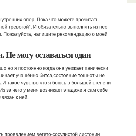
нутренних опор. Пока что можете прочитать
ней тревогой". И обязательно выполнять из нее
ии. Пожалуйста, напишите рекомендацию о моей
. Не могу оставаться один
ошо но я постоянно когда она уезжает панически
ачинает учащённо битса,состояние тошноты не
ь.И такое чувство что я боюсь в большей степени
Из за чего у меня возникает этадаже я сам себе
ивязан к ней.
ть проявлением вегето-сосудистой дистонии