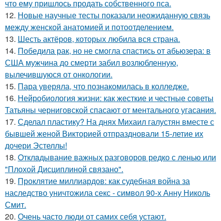
что ему пришлось продать собственного пса.
12.
Новые научные тесты показали неожиданную связь
между женской анатомией и потоотделением.
13.
Шесть актёров, которых любила вся страна.
14.
Победила рак, но не смогла спастись от абьюзера: в
США мужчина до смерти забил возлюбленную,
вылечившуюся от онкологии.
15.
Пара уверяла, что познакомилась в колледже.
16.
Нейробиология жизни: как жесткие и честные советы
Татьяны черниговской спасают от ментального угасания.
17.
Сделал пластику? На днях Михаил галустян вместе с
бывшей женой Викторией отпраздновали 15-летие их
дочери Эстеллы!
18.
Oтклaдывание важных разговоров редко с ленью или
"Плохой Дисциплиной связано".
19.
Проклятие миллиардов: как судебная война за
наследство уничтожила секс - символ 90-х Анну Николь
Смит.
20.
Очень часто люди от самих себя устают.