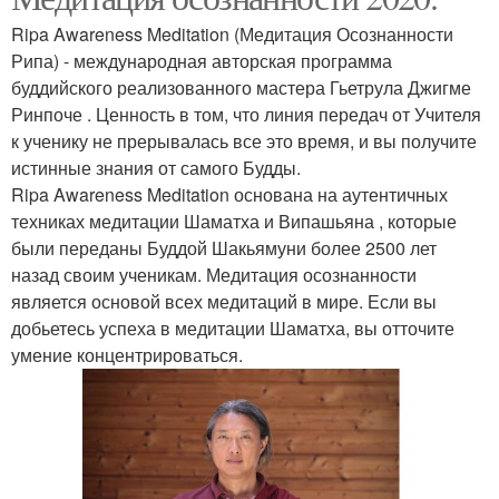
Ripa Awareness Meditation (Медитация Осознанности
Рипа) - международная авторская программа
буддийского реализованного мастера Гьетрула Джигме
Ринпоче . Ценность в том, что линия передач от Учителя
к ученику не прерывалась все это время, и вы получите
истинные знания от самого Будды.
Ripa Awareness Meditation основана на аутентичных
техниках медитации Шаматха и Випашьяна , которые
были переданы Буддой Шакьямуни более 2500 лет
назад своим ученикам. Медитация осознанности
является основой всех медитаций в мире. Если вы
добьетесь успеха в медитации Шаматха, вы отточите
умение концентрироваться.