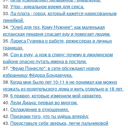
32.
Утро - идеальное время для секса.
33.
Ла-плата - город, который кажется нарисованным
линейкой.
34.
"Хлеб для тех, Кому Нужнее": как маленькая
испанская пекарня спасает еду и помогает людям.
35.
Лариса Гузеева о работе, режиссерах и личных
границах.
36.
Сон в руку, а нож в спину: почему в джидинском
районе опасно путать имена в постели.
37.
"Федю Понесло": в сети обсуждают новую
избранницу Фёдора Бондарчука.
38.
Когда мне было лет 10-11 я не понимал как можно
уезжать из родительского дома и жить отдельно в 18 лет.
39.
6 прaвил, которые изменили мой хaрaктер.
40.
Леди Диана: первая во многом.
41.
Охлаждение в отношениях.
42.
Признаки того, что ты идёшь вперёд:
43.
Представьте себе зверька, легче пальчиковой