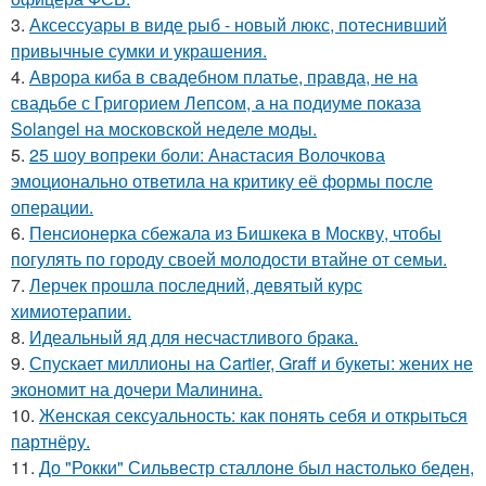
3.
Аксессуары в виде рыб - новый люкс, потеснивший
привычные сумки и украшения.
4.
Аврора киба в свадебном платье, правда, не на
свадьбе с Григорием Лепсом, а на подиуме показа
Solangel на московской неделе моды.
5.
25 шоу вопреки боли: Анастасия Волочкова
эмоционально ответила на критику её формы после
операции.
6.
Пенсионерка сбежала из Бишкека в Москву, чтобы
погулять по городу своей молодости втайне от семьи.
7.
Лерчек прошла последний, девятый курс
химиотерапии.
8.
Идеальный яд для несчастливого брака.
9.
Спускает миллионы на Cartier, Graff и букеты: жених не
экономит на дочери Малинина.
10.
Женская сексуальность: как понять себя и открыться
партнёру.
11.
До "Рокки" Сильвестр сталлоне был настолько беден,