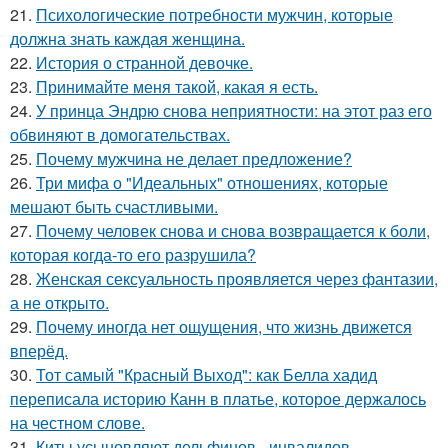
21.
Психологические потребности мужчин, которые
должна знать каждая женщина.
22.
История о странной девочке.
23.
Принимайте меня такой, какая я есть.
24.
У принца Эндрю снова неприятности: на этот раз его
обвиняют в домогательствах.
25.
Почему мужчина не делает предложение?
26.
Три мифа о "Идеальных" отношениях, которые
мешают быть счастливыми.
27.
Почему человек снова и снова возвращается к боли,
которая когда-то его разрушила?
28.
Женская сексуальность проявляется через фантазии,
а не открыто.
29.
Почему иногда нет ощущения, что жизнь движется
вперёд.
30.
Тот самый "Красный Выход": как Белла хадид
переписала историю Канн в платье, которое держалось
на честном слове.
31.
Киты усыновляют дельфинов - инвалидов.