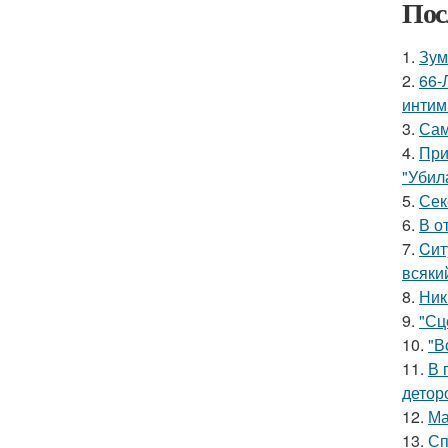
Пос
1.
Зум
2.
66-
интим
3.
Сам
4.
При
"Убил
5.
Сек
6.
В о
7.
Cит
всяки
8.
Ник
9.
"Сц
10.
"В
11.
В 
детор
12.
Ма
13.
Сп