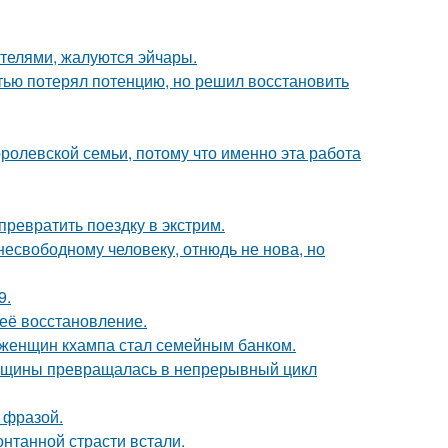
ителями, жалуются эйчары.
тью потерял потенцию, но решил восстановить
ролевской семьи, потому что именно эта работа
превратить поездку в экстрим.
есвободному человеку, отнюдь не нова, но
9.
 её восстановление.
х женщин кхампа стал семейным банком.
енщины превращалась в непрерывный цикл
 фразой.
нтанной страсти встали.