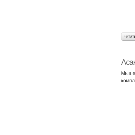
читат
Асан
Мышеч
компл