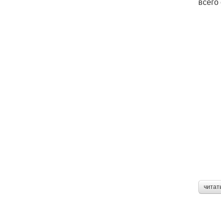
всего
читат