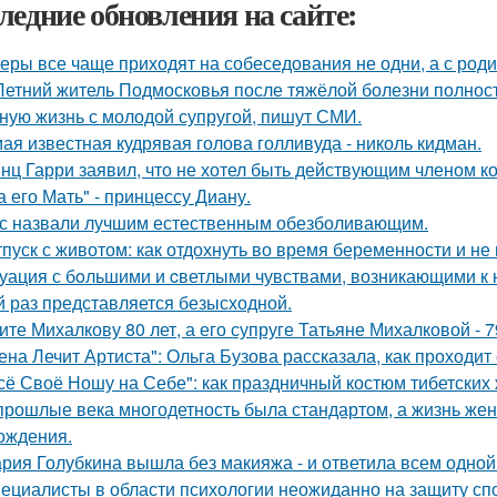
ледние обновления на сайте:
еры все чаще приходят на собеседования не одни, а с род
Летний житель Подмосковья после тяжёлой болезни полнос
ную жизнь с молодой супругой, пишут СМИ.
ая известная кудрявая голова голливуда - николь кидман.
нц Гарри заявил, что не хотел быть действующим членом ко
а его Мать" - принцессу Диану.
с назвали лучшим естественным обезболивающим.
тпуск с животом: как отдохнуть во время беременности и не 
уация с бoльшими и cветлыми чувствами, возникающими к н
й раз представляется безысходной.
ите Михалкову 80 лет, а его супруге Татьяне Михалковой - 7
ена Лечит Артиста": Ольга Бузова рассказала, как проходит
сё Своё Ношу на Себе": как праздничный костюм тибетски
прошлые века многодетность была стандартом, а жизнь ж
ождения.
рия Голубкина вышла без макияжа - и ответила всем одной
ециалисты в области психологии неожиданно на защиту спо