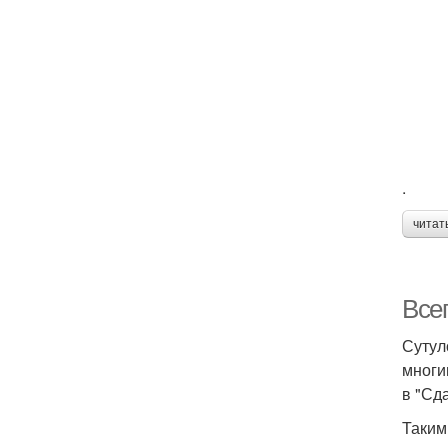
.
читат
Всег
Сутул
многи
в "Сд
Таким