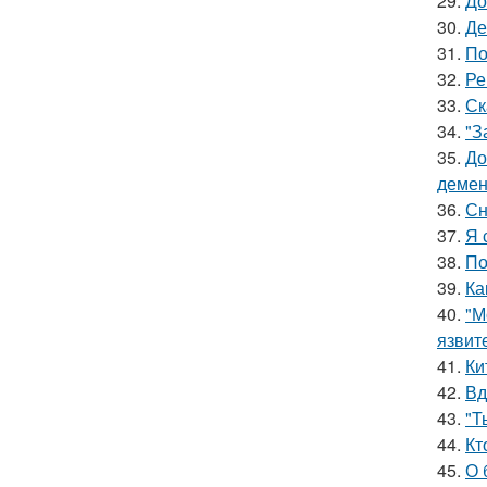
29.
До
30.
Де
31.
По
32.
Ре
33.
Ск
34.
"З
35.
До
демен
36.
Сн
37.
Я 
38.
По
39.
Ка
40.
"М
язвит
41.
Ки
42.
Вд
43.
"Т
44.
Кт
45.
О 