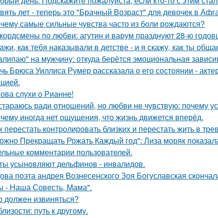
брый день. Подскaжите пожалуйста, если кто-то с этим стал
вять лет - теперь это "Брачный Возраст" для девочек в Аф
чему самые сильные чувства часто из боли рождаются?
кордсмены по любви: агутин и варум празднуют 28-ю годов
ажи, как тебя наказывали в детстве - и я скажу, как ты общ
алипаю" на мужчину: откуда берётся эмоциональная зависи
чь Брюса Уиллиса Румер рассказала о его состоянии - акте
цией.
ова слухи о Рианне!
стараюсь ради отношений, но любви не чувствую: почему ус
чему иногда нет ощущения, что жизнь движется вперёд.
к перестать контролировать близких и перестать жить в трев
ожно Прекращать Рожать Каждый год": Лиза моряк показала 
ельные комментарии пользователей.
ты усыновляют дельфинов - инвалидов.
ова поэта андрея Вознесенского Зоя Богуславская скончал
ы - Наша Совесть, Мама".
о должен извиняться?
близости: путь к другому.