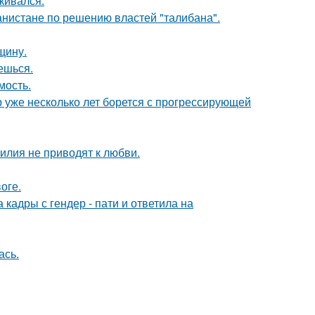
кивался.
ганистане по решению властей "талибана".
щину.
аешься.
мость.
р уже несколько лет борется с прогрессирующей
илия не приводят к любви.
оге.
кадры с гендер - пати и ответила на
ась.