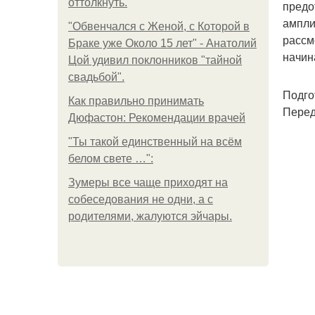
оттолкнуть.
предо
ампли
"Обвенчался с Женой, с Которой в
рассм
Браке уже Около 15 лет" - Анатолий
начин
Цой удивил поклонников "тайной
свадьбой".
Подго
Как правильно принимать
Перед
Дюфастон: Рекомендации врачей
"Ты такой единственный на всём
белом свете …":
Зумеры все чаще приходят на
собеседования не одни, а с
родителями, жалуются эйчары.