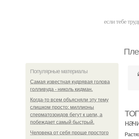
если тебе труд
Пле
Популярные материалы
Самая известная кудрявая голова
голливуда - николь кидман.
Когда-то всем объясняли эту тему
слишком просто: миллионы
ТОП
сперматозоидов бегут к цели, а
нач
побеждает самый быстрый.
Человека от себя проще простого
Растя