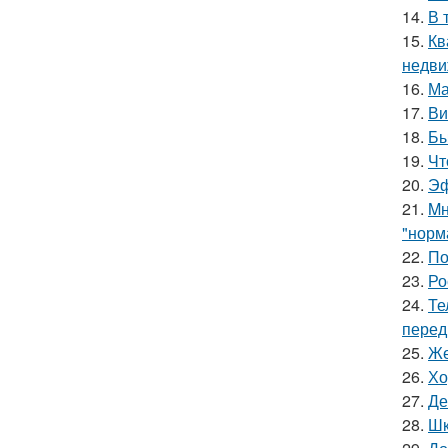
14.
В 
15.
Кв
недви
16.
Ма
17.
Ви
18.
Бы
19.
Чт
20.
Эф
21.
Mн
"норм
22.
По
23.
Ро
24.
Те
перед
25.
Же
26.
Хо
27.
Де
28.
Шк