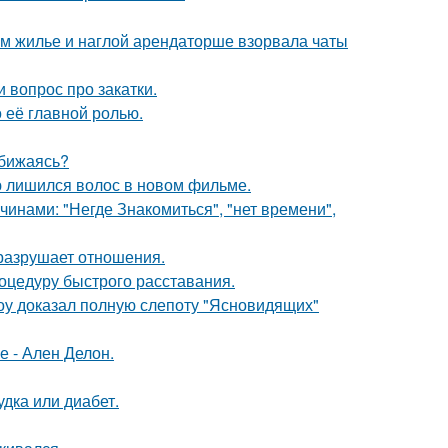
ом жилье и наглой арендаторше взорвала чаты
 вопрос про закатки.
о её главной ролью.
обижаясь?
ю лишился волос в новом фильме.
нами: "Негде Знакомиться", "нет времени",
й разрушает отношения.
оцедуру быстрого расставания.
оу доказал полную слепоту "Ясновидящих"
е - Ален Делон.
удка или диабет.