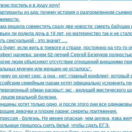
твою постель и в душу хочу!
артиранты из ада: почему история о разгромленном съемн
жимости.
ма решила совместить сразу две новости: смерть бабушки и
вьен ли родила дочь в 19 лет, но материнство так и не стал
ть сексуальной - это значит ….
о будет, если жить в тревоге и страхе, постоянно на что-то 
фект нагиева: зачем 52-летний Сергей Безруков полность
огие люди объясняют отсутствие отношений внешними причи
альных мужчин или женщин не осталось".
чему он хочет секс, а она - нет: главный конфликт, которы
ссийским семейным парам хотят официально усложнить пр
левизионный обман раскрыт: экс - ведущий мистического ш
 лицом реальной болезни.
нщины хотят только одно, и после этого они все одинаковы
рошие девочки и плохие парни: секреты притяжения.
прессия - болезнь. Не менее опасная, чем ангина, язва жел
ольнице пришлось снять бельё, чтобы сдать ЕГЭ.