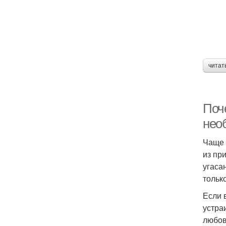
читат
Поч
нео
Чаще 
из пр
угаса
тольк
Если 
устра
любов