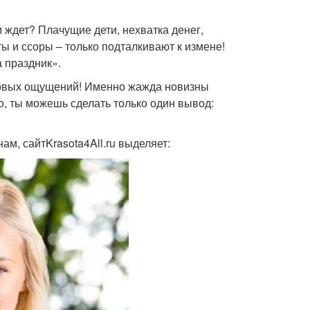
 ждет? Плачущие дети, нехватка денег,
 и ссоры – только подталкивают к измене!
а праздник».
новых ощущений! Именно жажда новизны
о, ты можешь сделать только один вывод:
м, сайтKrasota4All.ru выделяет: