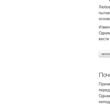
Любов
пытае
основ
Измен
Одним
вести
читат
Поч
Причи
перед
Однак
непод