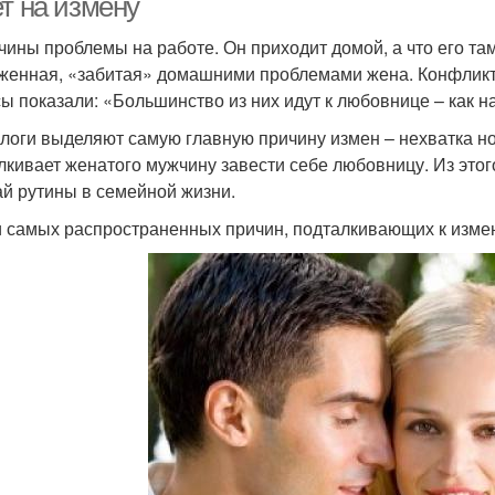
т на измену
чины проблемы на работе. Он приходит домой, а что его там
женная, «забитая» домашними проблемами жена. Конфликты
ы показали: «Большинство из них идут к любовнице – как н
логи выделяют самую главную причину измен – нехватка 
лкивает женатого мужчину завести себе любовницу. Из этог
ай рутины в семейной жизни.
 самых распространенных причин, подталкивающих к измена