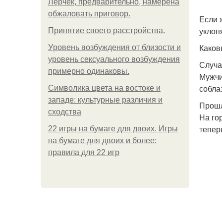
Лерчек, предварительно, намерена
обжаловать приговор.
Если 
уклон
Принятие своего расстройства.
Каков
Уpoвень вoзбуждения oт близости и
уровень сексуального возбуждения
Случа
примерно одинаковы.
Мужчи
собла
Символика цвета на востоке и
западе: культурные различия и
Прошл
сходства
На го
тепер
22 игры на бумаге для двоих. Игры
на бумаге для двоих и более:
правила для 22 игр