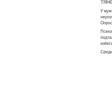
тяне
У муж
неухо
Опрос
Психо
подта
избег
Среди