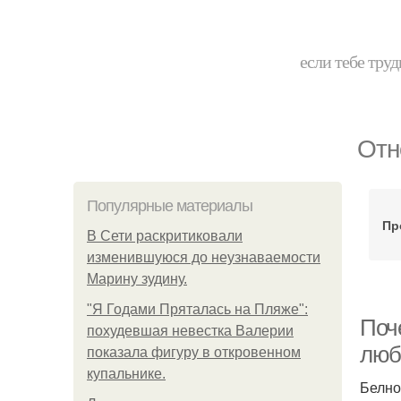
если тебе труд
Отн
Популярные материалы
Пр
В Сети раскритиковали
изменившуюся до неузнаваемости
Марину зудину.
"Я Годами Пряталась на Пляже":
Поч
похудевшая невестка Валерии
люб
показала фигуру в откровенном
купальнике.
Белно