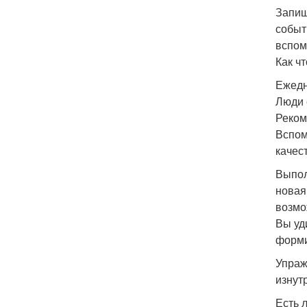
Запиш
событ
вспом
Как ч
Ежедн
Люди 
Реком
Вспом
качес
Выпол
новая
возмо
Вы уд
форми
Упраж
изнут
Есть 