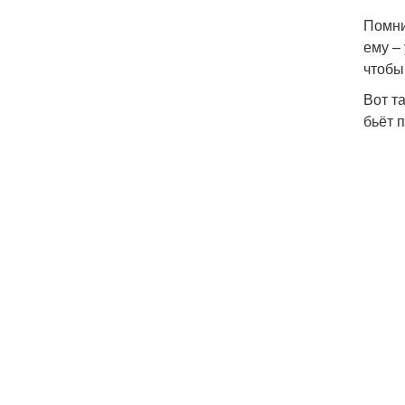
Помни
ему – 
чтобы
Вот т
бьёт 