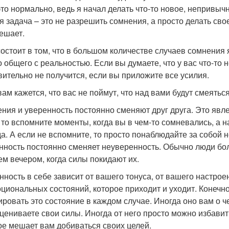
 это нормально, ведь я начал делать что-то новое, непривы
я задача – это не разрешить сомнения, а просто делать свое
ешает.
состоит в том, что в большом количестве случаев сомнени
 общего с реальностью. Если вы думаете, что у вас что-то не
вительно не получится, если вы приложите все усилия.
ам кажется, что вас не поймут, что над вами будут смеяться,
ния и уверенность постоянно сменяют друг друга. Это явл
, то вспомните моменты, когда вы в чем-то сомневались, а 
да. А если не вспомните, то просто понаблюдайте за собой н
нность постоянно сменяет неуверенность. Обычно люди бол
чем вечером, когда силы покидают их.
нность в себе зависит от вашего тонуса, от вашего настрое
оциональных состояний, которое приходит и уходит. Конечно
ировать это состояние в каждом случае. Иногда оно вам о че
цениваете свои силы. Иногда от него просто можно избавить
ое мешает вам добиваться своих целей.