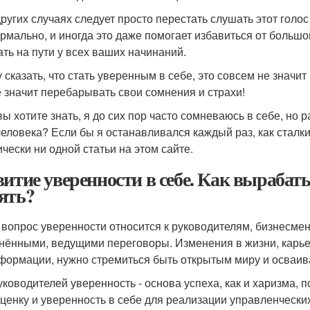
других случаях следует просто перестать слушать этот голо
ормально, и иногда это даже помогает избавиться от боль
ать на пути у всех ваших начинаний.
у сказать, что стать уверенным в себе, это совсем не значи
е значит перебарывать свои сомнения и страхи!
вы хотите знать, я до сих пор часто сомневаюсь в себе, но
человека? Если бы я останавливался каждый раз, как сталк
ически ни одной статьи на этом сайте.
витие уверенности в себе. Как вырабаты
ять?
 вопрос уверенности относится к руководителям, бизнесме
нёнными, ведущими переговоры. Изменения в жизни, карье
формации, нужно стремиться быть открытым миру и осваиват
уководителей уверенность - основа успеха, как и харизма, 
ценку и уверенность в себе для реализации управленчески