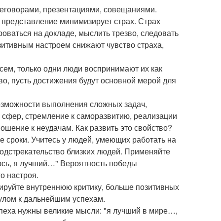
реговорами, презентациями, совещаниями.
е представление минимизирует страх. Страх
роваться на докладе, мыслить трезво, следовать
зитивным настроем снижают чувство страха,
сем, только одни люди воспринимают их как
во, пусть достижения будут основной мерой для
озможности выполнения сложных задач,
х сфер, стремление к саморазвитию, реализации
ношение к неудачам. Как развить это свойство?
 сроки. Учитесь у людей, умеющих работать на
подстрекательство близких людей. Применяйте
юсь, я лучший…" Вероятность победы
о настроя.
ируйте внутреннюю критику, больше позитивных
улом к дальнейшим успехам.
пеха нужны великие мысли: "я лучший в мире…,