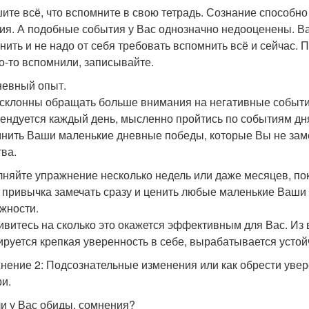
ите всё, что вспомните в свою тетрадь. Сознание способн
ия. А подобные события у Вас однозначно недооценены. Ва
нить и не надо от себя требовать вспомнить всё и сейчас. 
то-то вспомнили, записывайте.
евный опыт.
склонны обращать больше внимания на негативные события
ендуется каждый день, мысленно пройтись по событиям дня,
нить Ваши маленькие дневные победы, которые Вы не заме
тва.
няйте упражнение несколько недель или даже месяцев, пок
 привычка замечать сразу и ценить любые маленькие Ваши
жности.
ивитесь на сколько это окажется эффективным для Вас. Из 
руется крепкая уверенность в себе, вырабатывается устой
нение 2: Подсознательные изменения или как обрести увере
ри.
ли у Вас обиды, сомнения?