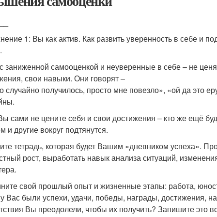
ышения самооценки
__
нение 1: Вы как актив. Как развить уверенность в себе и 
.
с заниженной самооценкой и неуверенные в себе – не ценят
жения, свои навыки. Они говорят –
то случайно получилось, просто мне повезло», «ой да это ер
йны.
Вы сами не цените себя и свои достижения – кто же ещё бу
ом и другие вокруг подтянутся.
ите тетрадь, которая будет Вашим «дневником успеха». Пр
стный рост, выработать навык анализа ситуаций, изменен
тера.
ните свой прошлый опыт и жизненные этапы: работа, юность
 у Вас были успехи, удачи, победы, награды, достижения, 
тствия Вы преодолели, чтобы их получить? Запишите это вс