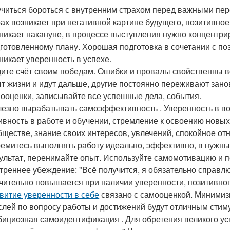
читься бороться с внутренним страхом перед важными пе
ах возникает при негативной картине будущего, позитивно
никает накануне, в процессе выступления нужно концентри
готовленному плану. Хорошая подготовка в сочетании с по
никает уверенность в успехе.
ите счёт своим победам. Ошибки и провалы свойственны в
т жизни и идут дальше, другие постоянно переживают зано
ооценки, записывайте все успешные дела, события.
езно вырабатывать самоэффективность . Уверенность в в
ивность в работе и обучении, стремление к освоению новы
бществе, знание своих интересов, увлечений, спокойное от
емитесь выполнять работу идеально, эффективно, в нужные
ультат, перенимайте опыт. Используйте самомотивацию и 
треннее убеждение: "Всё получится, я обязательно справл
чительно повышается при наличии уверенности, позитивног
витие уверенности в себе
связано с самооценкой. Минимиз
лей по вопросу работы и достижений будут отличным стим
ициозная самоидентификация . Для обретения великого ус