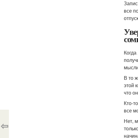
Запис
все п
отпус
Уве
сом
Когда
получ
мысли
В то 
этой 
что о
Кто-т
все м
Нет, 
⇦
тольк
начин