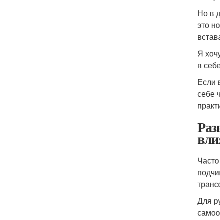
Но в 
это н
встав
Я хоч
в себ
Если 
себе 
практ
Раз
вли
Часто
подчи
транс
Для р
самоо