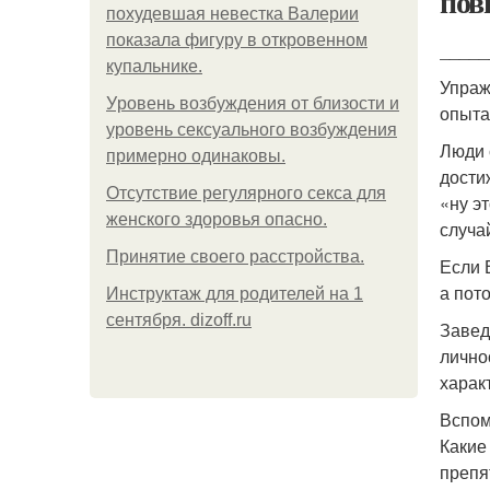
пов
похудевшая невестка Валерии
показала фигуру в откровенном
_____
купальнике.
Упраж
Уpoвень вoзбуждения oт близости и
опыта
уровень сексуального возбуждения
Люди 
примерно одинаковы.
дости
Отсутствие регулярного секса для
«ну э
женского здоровья опасно.
случа
Принятие своего расстройства.
Если 
а пот
Инструктаж для родителей на 1
сентября. dizoff.ru
Завед
лично
харак
Вспом
Какие
препя