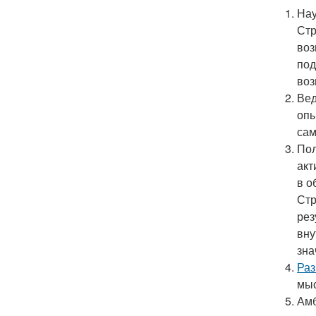
Нау
Стр
воз
под
воз
Вед
опы
сам
Пол
акт
в о
Стр
рез
вну
зна
Раз
мыс
Амб