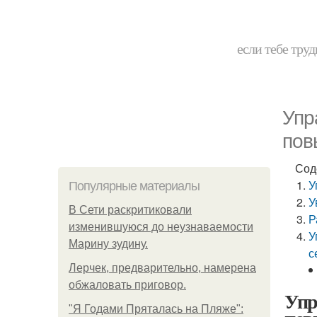
если тебе труд
Упр
пов
Сод
У
Популярные материалы
У
В Сети раскритиковали
Р
изменившуюся до неузнаваемости
У
Марину зудину.
с
Лерчек, предварительно, намерена
обжаловать приговор.
Упр
"Я Годами Пряталась на Пляже":