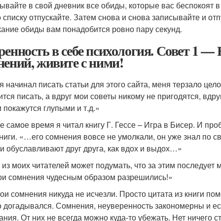
ывайте в свой дневник все обиды, которые вас беспокоят в
о списку отпускайте. Затем снова и снова записывайте и отп
кание обиды вам понадобится ровно пару секунд.
ренность в себе психология. Совет 1 —
нений, живите с ними!
 я начинал писать статьи для этого сайта, меня терзало цел
ится писать, а вдруг мои советы никому не пригодятся, вдруг
 покажутся глупыми и т.д.»
же самое время я читал книгу Г. Гессе – Игра в Бисер. И пр
книги. «…его сомнения вовсе не умолкали, он уже знал по 
ни обуславливают друг друга, как вдох и выдох…»
о из моих читателей может подумать, что за этим последует 
ои сомнения чудесным образом разрешились!»
мои сомнения никуда не исчезли. Просто цитата из книги пом
о догадывался. Сомнения, неуверенность закономерны и 
ания. От них не всегда можно куда-то убежать. Нет ничего с