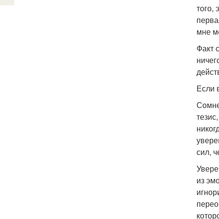
того,
перва
мне м
Факт 
ничего
дейст
Если в
Сомне
тезис
никог
увере
сил, 
Увере
из эм
игнор
перео
котор