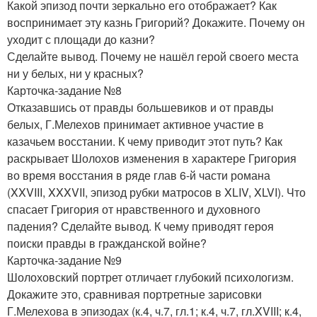
Какой эпизод почти зеркально его отображает? Как
воспринимает эту казнь Григорий? Докажите. Почему он
уходит с площади до казни?
Сделайте вывод. Почему не нашёл герой своего места
ни у белых, ни у красных?
Карточка-задание №8
Отказавшись от правды большевиков и от правды
белых, Г.Мелехов принимает активное участие в
казачьем восстании. К чему приводит этот путь? Как
раскрывает Шолохов изменения в характере Григория
во время восстания в ряде глав 6-й части романа
(XXVIII, XXXVII, эпизод рубки матросов в XLIV, XLVI). Что
спасает Григория от нравственного и духовного
падения? Сделайте вывод. К чему приводят героя
поиски правды в гражданской войне?
Карточка-задание №9
Шолоховский портрет отличает глубокий психологизм.
Докажите это, сравнивая портретные зарисовки
Г.Мелехова в эпизодах (к.4, ч.7, гл.1; к.4, ч.7, гл.XVIII; к.4,