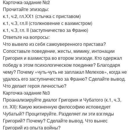
Карточка-задание №2
Прочитайте эпизоды:
к.1, ч.2, гл.ХХ1 (стычка с приставом)
к.1, ч.З, гл.II (столкновение с вахмистром)
к.1, ч.З, гл. II (заступничество за Франю)
Ответьте на вопросы:
Что вывело из себя самоуверенного пристава?
Сопоставьте поведение, жесты, мимику, интонации
Григория и вахмистра во втором эпизоде. Кто одержал
победу в этом психологическом поединке? Благодаря
чему? Почему «чуть-чуть не заплакал Мелехов», когда не
удалось его заступничество за Франю? Сделайте вывод.
Что делает героя личностью?
Карточка-задание №3
Проанализируйте диалог Григория и Чубатого (к.1, ч.З,
гл. XII): Какую жизненную философию исповедует
Чубатый? Процитируйте. Разделяет ли эти взгляды
Григорий? Почему? Сделайте вывод. Что вынес
Григорий из опыта войны?