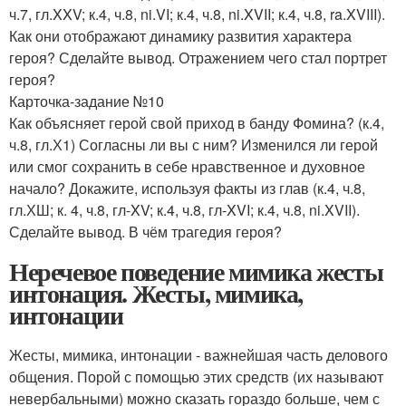
ч.7, гл.XXV; к.4, ч.8, ni.VI; к.4, ч.8, ni.XVII; к.4, ч.8, ra.XVIII).
Как они отображают динамику развития характера
героя? Сделайте вывод. Отражением чего стал портрет
героя?
Карточка-задание №10
Как объясняет герой свой приход в банду Фомина? (к.4,
ч.8, гл.Х1) Согласны ли вы с ним? Изменился ли герой
или смог сохранить в себе нравственное и духовное
начало? Докажите, используя факты из глав (к.4, ч.8,
гл.ХШ; к. 4, ч.8, гл-XV; к.4, ч.8, гл-XVI; к.4, ч.8, ni.XVII).
Сделайте вывод. В чём трагедия героя?
Неречевое поведение мимика жесты
интонация. Жесты, мимика,
интонации
Жесты, мимика, интонации - важнейшая часть делового
общения. Порой с помощью этих средств (их называют
невербальными) можно сказать гораздо больше, чем с