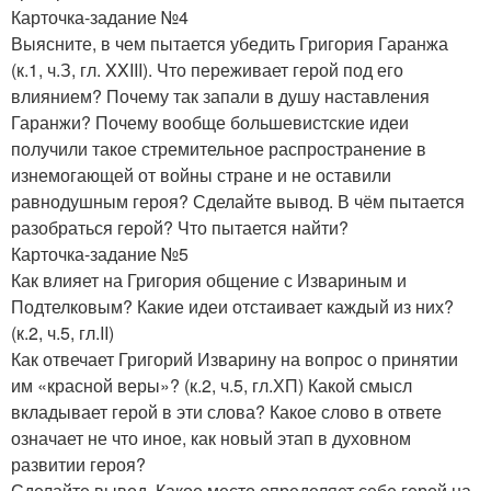
Карточка-задание №4
Выясните, в чем пытается убедить Григория Гаранжа
(к.1, ч.З, гл. XXIII). Что переживает герой под его
влиянием? Почему так запали в душу наставления
Гаранжи? Почему вообще большевистские идеи
получили такое стремительное распространение в
изнемогающей от войны стране и не оставили
равнодушным героя? Сделайте вывод. В чём пытается
разобраться герой? Что пытается найти?
Карточка-задание №5
Как влияет на Григория общение с Извариным и
Подтелковым? Какие идеи отстаивает каждый из них?
(к.2, ч.5, гл.II)
Как отвечает Григорий Изварину на вопрос о принятии
им «красной веры»? (к.2, ч.5, гл.ХП) Какой смысл
вкладывает герой в эти слова? Какое слово в ответе
означает не что иное, как новый этап в духовном
развитии героя?
Сделайте вывод. Какое место определяет себе герой на