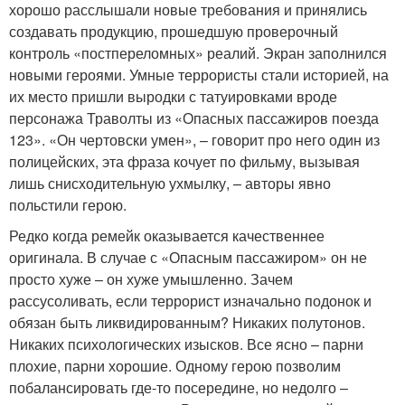
хорошо расслышали новые требования и принялись
создавать продукцию, прошедшую проверочный
контроль «постпереломных» реалий. Экран заполнился
новыми героями. Умные террористы стали историей, на
их место пришли выродки с татуировками вроде
персонажа Траволты из «Опасных пассажиров поезда
123». «Он чертовски умен», – говорит про него один из
полицейских, эта фраза кочует по фильму, вызывая
лишь снисходительную ухмылку, – авторы явно
польстили герою.
Редко когда ремейк оказывается качественнее
оригинала. В случае с «Опасным пассажиром» он не
просто хуже – он хуже умышленно. Зачем
рассусоливать, если террорист изначально подонок и
обязан быть ликвидированным? Никаких полутонов.
Никаких психологических изысков. Все ясно – парни
плохие, парни хорошие. Одному герою позволим
побалансировать где-то посередине, но недолго –