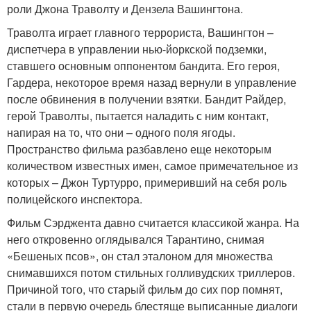
роли Джона Траволту и Дензела Вашингтона.
Траволта играет главного террориста, Вашингтон –
диспетчера в управлении нью-йоркской подземки,
ставшего основным оппонентом бандита. Его героя,
Гардера, некоторое время назад вернули в управление
после обвинения в получении взятки. Бандит Райдер,
герой Траволты, пытается наладить с ним контакт,
напирая на то, что они – одного поля ягоды.
Пространство фильма разбавлено еще некоторым
количеством известных имен, самое примечательное из
которых – Джон Туртурро, примеривший на себя роль
полицейского инспектора.
Фильм Сэрджента давно считается классикой жанра. На
него откровенно оглядывался Тарантино, снимая
«Бешеных псов», он стал эталоном для множества
снимавшихся потом стильных голливудских триллеров.
Причиной того, что старый фильм до сих пор помнят,
стали в первую очередь блестяще выписанные диалоги