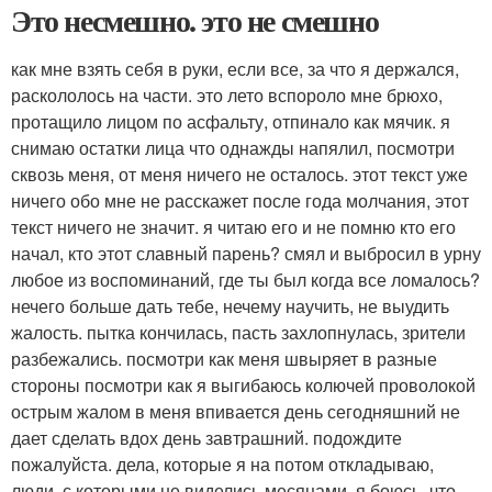
Это несмешно. это не смешно
как мне взять себя в руки, если все, за что я держался,
раскололось на части. это лето вспороло мне брюхо,
протащило лицом по асфальту, отпинало как мячик. я
снимаю остатки лица что однажды напялил, посмотри
сквозь меня, от меня ничего не осталось. этот текст уже
ничего обо мне не расскажет после года молчания, этот
текст ничего не значит. я читаю его и не помню кто его
начал, кто этот славный парень? смял и выбросил в урну
любое из воспоминаний, где ты был когда все ломалось?
нечего больше дать тебе, нечему научить, не выудить
жалость. пытка кончилась, пасть захлопнулась, зрители
разбежались. посмотри как меня швыряет в разные
стороны посмотри как я выгибаюсь колючей проволокой
острым жалом в меня впивается день сегодняшний не
дает сделать вдох день завтрашний. подождите
пожалуйста. дела, которые я на потом откладываю,
люди, с которыми не виделись месяцами. я боюсь, что