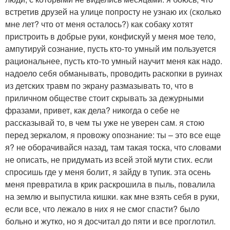
встретив друзей на улице попросту не узнаю их (сколько
мне лет? что от меня осталось?) как собаку хотят
пристроить в добрые руки, конфискуй у меня мое тело,
ампутируй сознание, пусть кто-то умный им пользуется
рациональнее, пусть кто-то умный научит меня как надо.
надоело себя обманывать, проводить раскопки в руинах
из детских травм по экрану размазывать то, что в
приличном обществе стоит скрывать за дежурными
фразами, привет, как дела? никогда о себе не
рассказывай то, в чем ты уже не уверен сам. я стою
перед зеркалом, я провожу опознание: ты – это все еще
я? не оборачивайся назад, там такая тоска, что словами
не описать, не придумать из всей этой мути стих. если
спросишь где у меня болит, я зайду в тупик. эта осень
меня превратила в крик раскрошила в пыль, повалила
на землю и выпустила кишки. как мне взять себя в руки,
если все, что лежало в них я не смог спасти? было
больно и жутко, но я досчитал до пяти и все проглотил.