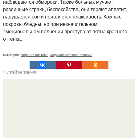
наблюдаются обмороки. Также больных мучают
различные страхи, беспокойства, они теряют аппетит,
нарушается сон и появляется плаксивость. Кожные
покровы бледны, но при незначительном
эмоциональном волнении проступают пятна красного
оттенка.
Категории:
Нервная система
,
Медикаментозное лечение
Читайте также
Можно ли носить кольцо на безымянном пальце правой
руки незамужней девушке