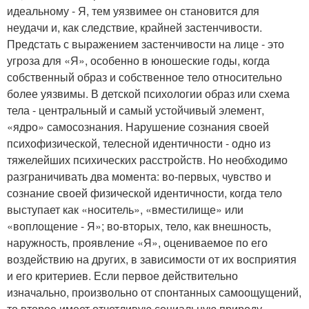
идеальному - Я, тем уязвимее он становится для
неудачи и, как следствие, крайней застенчивости.
Предстать с выражением застенчивости на лице - это
угроза для «Я», особенно в юношеские годы, когда
собственный образ и собственное тело относительно
более уязвимы. В детской психологии образ или схема
тела - центральный и самый устойчивый элемент,
«ядро» самосознания. Нарушение сознания своей
психофизической, телесной идентичности - одно из
тяжелейших психических расстройств. Но необходимо
разграничивать два момента: во-первых, чувство и
сознание своей физической идентичности, когда тело
выступает как «носитель», «вместилище» или
«воплощение - Я»; во-вторых, тело, как внешность,
наружность, проявление «Я», оцениваемое по его
воздействию на других, в зависимости от их восприятия
и его критериев. Если первое действительно
изначально, произвольно от спонтанных самоощущений,
то второе имеет отчетливую социальную природу.