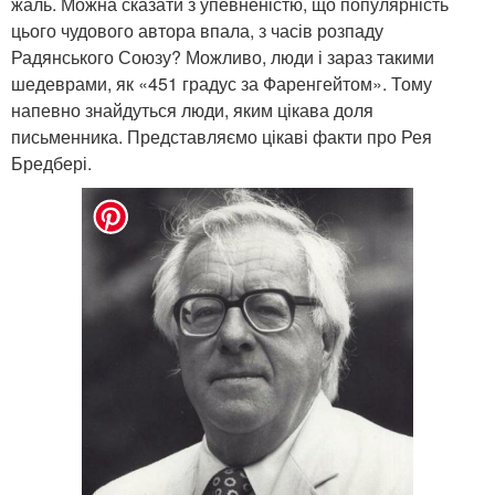
жаль. Можна сказати з упевненістю, що популярність
цього чудового автора впала, з часів розпаду
Радянського Союзу? Можливо, люди і зараз такими
шедеврами, як «451 градус за Фаренгейтом». Тому
напевно знайдуться люди, яким цікава доля
письменника. Представляємо цікаві факти про Рея
Бредбері.