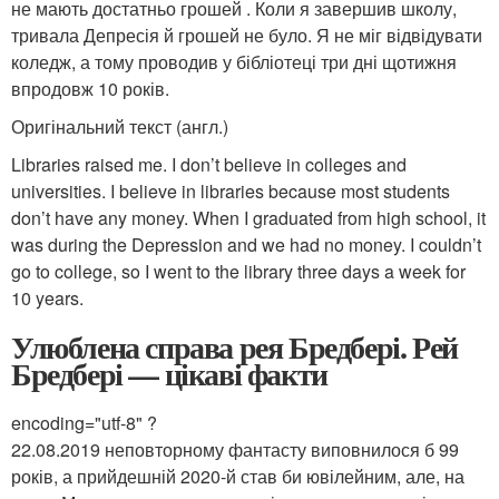
не мають достатньо грошей . Коли я завершив школу,
тривала Депресія й грошей не було. Я не міг відвідувати
коледж, а тому проводив у бібліотеці три дні щотижня
впродовж 10 років.
Оригінальний текст (англ.)
Libraries raised me. I don’t believe in colleges and
universities. I believe in libraries because most students
don’t have any money. When I graduated from high school, it
was during the Depression and we had no money. I couldn’t
go to college, so I went to the library three days a week for
10 years.
Улюблена справа рея Бредбері. Рей
Бредбері — цікаві факти
encoding="utf-8" ?
22.08.2019 неповторному фантасту виповнилося б 99
років, а прийдешній 2020-й став би ювілейним, але, на