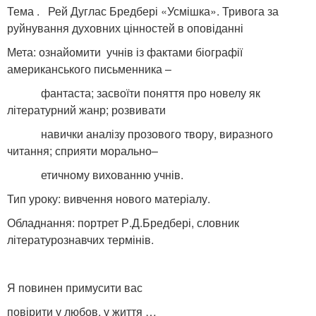
Тема . Рей Дуглас Бредбері «Усмішка». Тривога за
руйнування духовних цінностей в оповіданні
Мета: ознайомити учнів із фактами біографії
американського письменника –
фантаста; засвоїти поняття про новелу як
літературний жанр; розвивати
навички аналізу прозового твору, виразного
читання; сприяти морально–
етичному вихованню учнів.
Тип уроку: вивчення нового матеріалу.
Обладнання: портрет Р.Д.Бредбері, словник
літературознавчих термінів.
Я повинен примусити вас
повірити у любов, у життя …