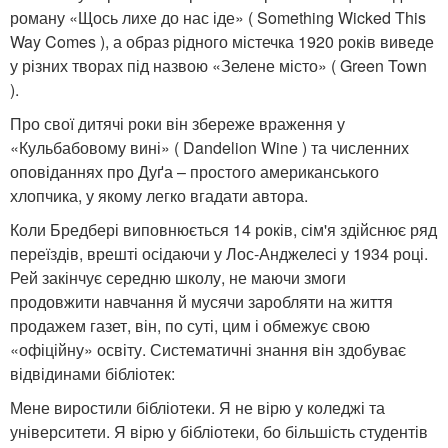
роману «Щось лихе до нас іде» ( Something Wicked This
Way Comes ), а образ рідного містечка 1920 років виведе
у різних творах під назвою «Зелене місто» ( Green Town
).
Про свої дитячі роки він збереже враження у
«Кульбабовому вині» ( Dandelion Wine ) та численних
оповіданнях про Дуґа – простого американського
хлопчика, у якому легко вгадати автора.
Коли Бредбері виповнюється 14 років, сім'я здійснює ряд
переїздів, врешті осідаючи у Лос-Анджелесі у 1934 році.
Рей закінчує середню школу, не маючи змоги
продовжити навчання й мусячи заробляти на життя
продажем газет, він, по суті, цим і обмежує свою
«офіційну» освіту. Систематичні знання він здобуває
відвідинами бібліотек:
Мене виростили бібліотеки. Я не вірю у коледжі та
університети. Я вірю у бібліотеки, бо більшість студентів