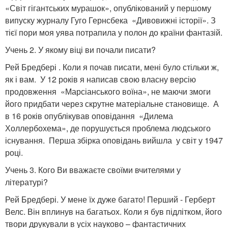
«Світ гігантських мурашок», опублікований у першому
випуску журналу Гуго Гернсбека «Дивовижні історії». З
тієї пори моя уява потрапила у полон до країни фантазій.
Учень 2. У якому віці ви почали писати?
Рей Бредбері . Коли я почав писати, мені було стільки ж,
як і вам. У 12 років я написав свою власну версію
продовження «Марсіанського воїна», не маючи змоги
його придбати через скрутне матеріальне становище. А
в 16 років опублікував оповідання «Дилема
Холлербохема», де порушується проблема людського
існування. Перша збірка оповідань вийшла у світ у 1947
році.
Учень 3. Кого Ви вважаєте своїми вчителями у
літературі?
Рей Бредбері. У мене їх дуже багато! Перший - Герберт
Велс. Він вплинув на багатьох. Коли я був підлітком, його
твори друкували в усіх науково – фантастичних