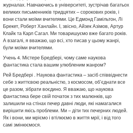
журналах. Навчаючись в університеті, зустрічав багатьох
великих письменників тридцятих – сорокових років, і
вони стали моїми вчителями. Це Едмонд Гамільтон, Лі
Брекет, Роберт Ханлайн. І, звісно, Айзек Азімов, Артур
Клайк та Карл Сагал. Ми товаришуємо вже багато років.
А взагалі, я вважаю, що всі, хто писав у цьому жанрі,
були моїми вчителями.
Учень 4. Містере Бредбері, чому саме наукова
фантастика стала вашим улюбленим жанром?
Рей Бредбері . Наукова фантастика – засіб співвіднести
себе з життєвою реальністю, з космосом, об’єднати все
це разом, зібрати воєдино. Я вважаю, що наукова
фантастика бере свій початок з тих малюнків, що
залишили на стінах печер давні люди, які намагалися
вирішити якісь проблеми. Ми – діти тих печерних людей.
Як і вони, ми мріємо і втілюємо в життя мрії, і від того
самі змінюємося.