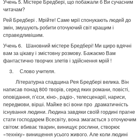
Учень 5. Містере Бредбері, що побажали б Ви сучасним
читачам?
Рей Бредбері . Мрійте! Саме мрії спонукають людей до
змін, змушують робити оточуючий світ кращим і
справедливішим.
Учень 6. Шановний містере Бредбері! Ми щиро вдячні
вам за цікаву і змістовну розмову. Бажаємо Вам
фантастично творчих злетів і здійснення мрій !
3. Слово учителя.
Літературна спадщина Рея Бредбері велика. Він
написав понад 800 творів, серед яких романи, повісті,
оповідання, п’єси, кіно-, радіо-, телесценарії, нариси,
передмови, вірші. Майже всі вони про драматичність
існування людини. Людина завдяки своїй гордині прагне
стати господарем Всесвіту, вона змагається з оточуючим
світом: вбиває тварин, винищує рослини, створює
«техніку» винищення усього живого. Але коли людині