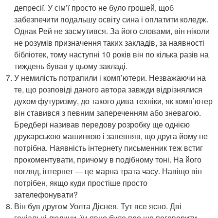
депресії. У сім’ї просто не було грошей, щоб
забезпечити подальшу освіту сина і оплатити коледж.
Однак Рей не засмутився. За його словами, він ніколи
не розумів призначення таких закладів, за наявності
бібліотек, тому наступні 10 років він по кілька разів на
тиждень бував у цьому закладі.
У немилість потрапили і комп’ютери. Незважаючи на
те, що розповіді даного автора завжди відрізнялися
духом футуризму, до такого дива техніки, як комп’ютер
він ставився з певним запереченням або зневагою.
Бредбері називав передову розробку ще однією
друкарською машинкою і запевняв, що друга йому не
потрібна. Наявність інтернету письменник теж встиг
прокоментувати, причому в подібному тоні. На його
погляд, інтернет — це марна трата часу. Навіщо він
потрібен, якщо куди простіше просто
зателефонувати?
Він був другом Уолта Діснея. Тут все ясно. Дві
геніальні людини, їм явно було про що поговорити.