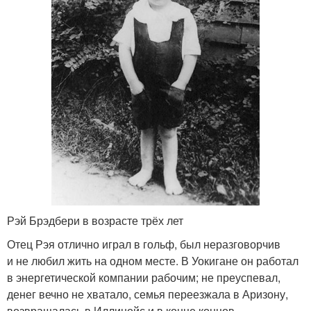
Рэй Брэдбери в возрасте трёх лет
Отец Рэя отлично играл в гольф, был неразговорчив
и не любил жить на одном месте. В Уокигане он работал
в энергетической компании рабочим; не преуспевал,
денег вечно не хватало, семья переезжала в Аризону,
возвращалась в Иллинойс и в конце концов