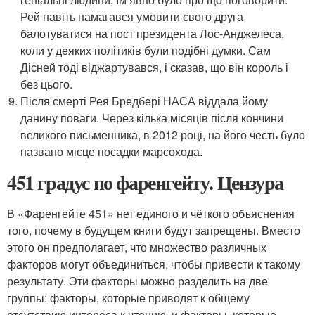
Рей навіть намагався умовити свого друга
балотуватися на пост президента Лос-Анджелеса,
коли у деяких політиків були подібні думки. Сам
Дісней тоді віджартувався, і сказав, що він король і
без цього.
Після смерті Рея Бредбері НАСА віддала йому
данину поваги. Через кілька місяців після кончини
великого письменника, в 2012 році, на його честь було
названо місце посадки марсохода.
451 градус по фаренгейту. Цензура
В «Фаренгейте 451» нет единого и чёткого объяснения
того, почему в будущем книги будут запрещены. Вместо
этого он предполагает, что множество различных
факторов могут объединиться, чтобы привести к такому
результату. Эти факторы можно разделить на две
группы: факторы, которые приводят к общему
отсутствию интереса к чтению, и факторы, которые