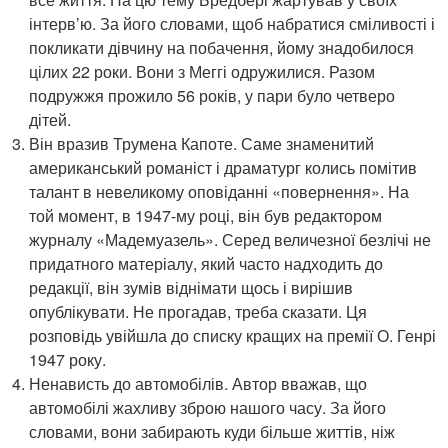
інтерв’ю. За його словами, щоб набратися сміливості і
покликати дівчину на побачення, йому знадобилося
цілих 22 роки. Вони з Меггі одружилися. Разом
подружжя прожило 56 років, у пари було четверо
дітей.
Він вразив Трумена Капоте. Саме знаменитий
американський романіст і драматург колись помітив
талант в невеликому оповіданні «повернення». На
той момент, в 1947-му році, він був редактором
журналу «Мадемуазель». Серед величезної безлічі не
придатного матеріалу, який часто надходить до
редакції, він зумів віднімати щось і вирішив
опублікувати. Не прогадав, треба сказати. Ця
розповідь увійшла до списку кращих на премії О. Генрі
1947 року.
Ненависть до автомобілів. Автор вважав, що
автомобілі жахливу зброю нашого часу. За його
словами, вони забирають куди більше життів, ніж