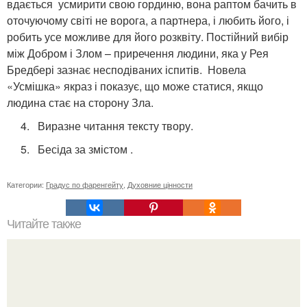
вдається усмирити свою гординю, вона раптом бачить в
оточуючому світі не ворога, а партнера, і любить його, і
робить усе можливе для його розквіту. Постійний вибір
між Добром і Злом – приречення людини, яка у Рея
Бредбері зазнає несподіваних іспитів. Новела
«Усмішка» якраз і показує, що може статися, якщо
людина стає на сторону Зла.
4. Виразне читання тексту твору.
5. Бесіда за змістом .
Категории:
Градус по фаренгейту
,
Духовние цінности
Читайте также