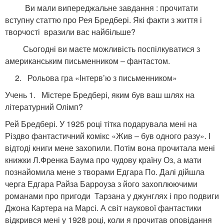
Ви мали випереджальне завдання : прочитати
вступну статтю про Рея Бредбері. Які факти з життя і
творчості вразили вас найбільше?
Сьогодні ви маєте можливість поспілкуватися з
американським письменником – фантастом.
2. Рольова гра «Інтерв’ю з письменником»
Учень 1. Містере Бредбері, яким був ваш шлях на
літературний Олімп?
Рей Бредбері. У 1925 році тітка подарувала мені на
Різдво фантастичний комікс «Жив – був одного разу». І
відтоді книги мене захопили. Потім вона прочитала мені
книжки Л.Френка Баума про чудову країну Оз, а мати
познайомила мене з творами Едгара По. Далі дійшла
черга Едгара Райза Барроуза з його захоплюючими
романами про пригоди Тарзана у джунглях і про подвиги
Джона Картера на Марсі. А світ наукової фантастики
відкрився мені у 1928 році, коли я прочитав оповідання