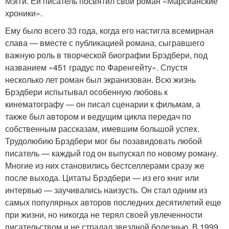
Мэгги. Ей писатель посвятил свой роман «Марсианские
хроники».
Ему было всего 33 года, когда его настигла всемирная
слава — вместе с публикацией романа, сыгравшего
важную роль в творческой биографии Брэдбери, под
названием «451 градус по Фаренгейту». Спустя
несколько лет роман был экранизован. Всю жизнь
Брэдбери испытывал особенную любовь к
кинематографу — он писал сценарии к фильмам, а
также был автором и ведущим цикла передач по
собственным рассказам, имевшим большой успех.
Трудолюбию Брэдбери мог бы позавидовать любой
писатель — каждый год он выпускал по новому роману.
Многие из них становились бестселлерами сразу же
после выхода. Цитаты Брэдбери — из его книг или
интервью — заучивались наизусть. Он стал одним из
самых популярных авторов последних десятилетий еще
при жизни, но никогда не терял своей увлеченности
писательством и не страдал звездной болезнью. В 1999