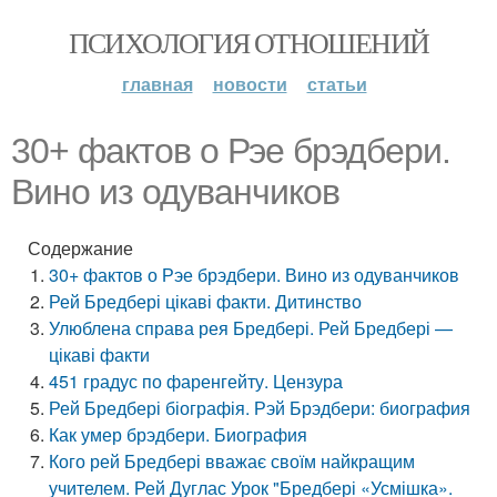
ПСИХОЛОГИЯ ОТНОШЕНИЙ
главная
новости
статьи
30+ фактов о Рэе брэдбери.
Вино из одуванчиков
Содержание
30+ фактов о Рэе брэдбери. Вино из одуванчиков
Рей Бредбері цікаві факти. Дитинство
Улюблена справа рея Бредбері. Рей Бредбері —
цікаві факти
451 градус по фаренгейту. Цензура
Рей Бредбері біографія. Рэй Брэдбери: биография
Как умер брэдбери. Биография
Кого рей Бредбері вважає своїм найкращим
учителем. Рей Дуглас Урок "Бредбері «Усмішка».