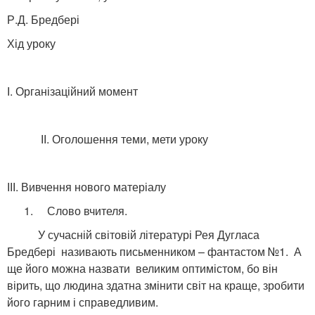
Р.Д. Бредбері
Хід уроку
І. Організаційний момент
ІІ. Оголошення теми, мети уроку
ІІІ. Вивчення нового матеріалу
1. Слово вчителя.
У сучасній світовій літературі Рея Дугласа
Бредбері називають письменником – фантастом №1. А
ще його можна назвати великим оптимістом, бо він
вірить, що людина здатна змінити світ на краще, зробити
його гарним і справедливим.