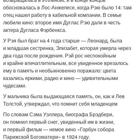
обосновалась в Лос-Анжелесе, когда Рэю было 14: там
отец нашел работу в кабельной компании. В семье
любили кино: второе имя Дуглас Рэю дали в честь
актера Дугласа Фэрбенкса.
У Рэя был брат на 4 года старше — Леонард, была
и младшая сестренка, Элизабет, которая умерла через
два года после рождения. Рэй рос неспокойным
и крайне впечатлительным, все увиденное врезалось
ему в память и необыкновенно поражало: цвета
казались яркими, радио и кино — удивительными
чудесами.
У мальчика была выдающаяся память, он, как и Лев
Толстой, утверждал, что помнит себя младенцем
По словам Сэма Уэллера, биографа Брэдбери,
он помнил первый снег, увиденный им в жизни,
и первый фильм — немое кино «Горбун собора
Парижской Богоматери» в 1924 году.