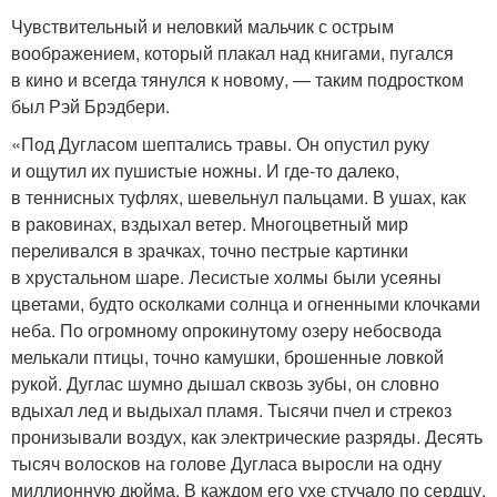
Чувствительный и неловкий мальчик с острым
воображением, который плакал над книгами, пугался
в кино и всегда тянулся к новому, — таким подростком
был Рэй Брэдбери.
«Под Дугласом шептались травы. Он опустил руку
и ощутил их пушистые ножны. И где-то далеко,
в теннисных туфлях, шевельнул пальцами. В ушах, как
в раковинах, вздыхал ветер. Многоцветный мир
переливался в зрачках, точно пестрые картинки
в хрустальном шаре. Лесистые холмы были усеяны
цветами, будто осколками солнца и огненными клочками
неба. По огромному опрокинутому озеру небосвода
мелькали птицы, точно камушки, брошенные ловкой
рукой. Дуглас шумно дышал сквозь зубы, он словно
вдыхал лед и выдыхал пламя. Тысячи пчел и стрекоз
пронизывали воздух, как электрические разряды. Десять
тысяч волосков на голове Дугласа выросли на одну
миллионную дюйма. В каждом его ухе стучало по сердцу,