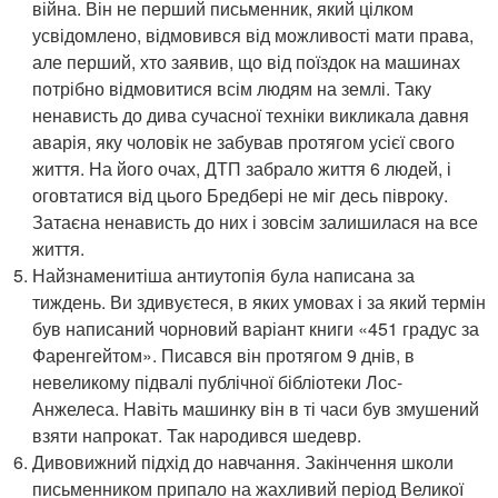
війна. Він не перший письменник, який цілком
усвідомлено, відмовився від можливості мати права,
але перший, хто заявив, що від поїздок на машинах
потрібно відмовитися всім людям на землі. Таку
ненависть до дива сучасної техніки викликала давня
аварія, яку чоловік не забував протягом усієї свого
життя. На його очах, ДТП забрало життя 6 людей, і
оговтатися від цього Бредбері не міг десь півроку.
Затаєна ненависть до них і зовсім залишилася на все
життя.
Найзнаменитіша антиутопія була написана за
тиждень. Ви здивуєтеся, в яких умовах і за який термін
був написаний чорновий варіант книги «451 градус за
Фаренгейтом». Писався він протягом 9 днів, в
невеликому підвалі публічної бібліотеки Лос-
Анжелеса. Навіть машинку він в ті часи був змушений
взяти напрокат. Так народився шедевр.
Дивовижний підхід до навчання. Закінчення школи
письменником припало на жахливий період Великої