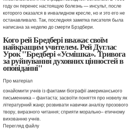
году он перенес настоящую болезнь — инсульт, после
которого оказался в инвалидном кресле, но и это его не
останавливало. Так, последняя заметка писателя была
написана за неделю до смерти Брэдбери.
Кого рей Бредбері вважає своїм
найкращим учителем. Рей Дуглас
Урок "Бредбері «Усмішка». Тривога
за руйнування духовних цінностей в
оповіданні"
Про матеріал
ознайомити учнів із фактами біографії американського
письменника – фантаста; засвоїти поняття про новелу як
літературний жанр; розвивати навички аналізу прозового
твору, виразного читання; сприяти морально– етичному
вихованню учнів.
Перегляд файлу