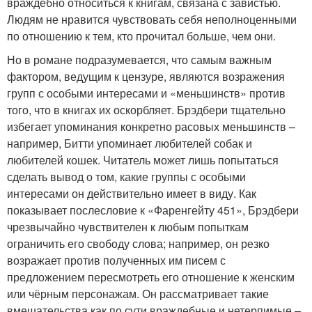
враждебно относиться к книгам, связана с завистью.
Людям не нравится чувствовать себя неполноценными
по отношению к тем, кто прочитал больше, чем они.
Но в романе подразумевается, что самым важным
фактором, ведущим к цензуре, являются возражения
групп с особыми интересами и «меньшинств» против
того, что в книгах их оскорбляет. Брэдбери тщательно
избегает упоминания конкретно расовых меньшинств –
например, Битти упоминает любителей собак и
любителей кошек. Читатель может лишь попытаться
сделать вывод о том, какие группы с особыми
интересами он действительно имеет в виду. Как
показывает послесловие к «Фаренгейту 451», Брэдбери
чрезвычайно чувствителен к любым попыткам
ограничить его свободу слова; например, он резко
возражает против полученных им писем с
предложением пересмотреть его отношение к женским
или чёрным персонажам. Он рассматривает такие
вмешательства как по сути враждебные и нетерпимые –