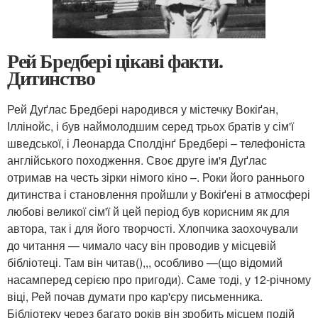
Рей Бредбері цікаві факти.
Дитинство
Рей Дуґлас Бредбері народився у містечку Вокіґан,
Іллінойс, і був наймолодшим серед трьох братів у сім'ї
шведської, і Леонарда Сполдінґ Бредбері – телефоніста
англійського походження. Своє друге ім'я Дуґлас
отримав на честь зірки німого кіно –. Роки його раннього
дитинства і становлення пройшли у Вокіґені в атмосфері
любові великої сім'ї й цей період був корисним як для
автора, так і для його творчості. Хлопчика заохочували
до читання — чимало часу він проводив у місцевій
бібліотеці. Там він читав(),,, особливо —(що відомий
насамперед серією про пригоди). Саме тоді, у 12-річному
віці, Рей почав думати про кар'єру письменника.
Бібліотеку через багато років він зробить місцем подій