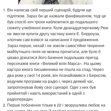
Він написав свій перший сценарій, будучи ще
підлітком. Зараз би це назвали фанфікшеном, тоді це
був спосіб хоч трохи наблизитися до подальшого
сюжету улюбленої книги. Коли дванадцятирічному Рею
не змогли купити другу частину книги Е. Берроуза,
хлопчик сам взявся за написання її продовження.
Зараз перше, нехай і не зовсім самостійне творення
майбутнього генія не можна прочитати, але було б
цікаво дізнатися його бачення подальших пригод
персонажів книги «Великий воїн Марса». На цьому
кар’єра юного письменника не пішла на спад. Через
два роки у свої 14 років, він познайомився з Бернсом,
ведучим програми на радіо і, через деякий час,
запропонував йому свої сценарії. Одні з них був
прийнятий і навіть використаний в одній з
радіопередач.
Перше побачення тільки в 22 і зворушлива любов на
все життя. На цю тему Бредбері жартував у своїх