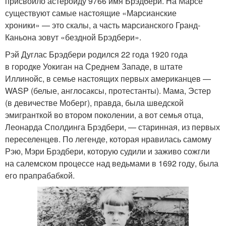
присвоило астероиду 9766 имя Брэдбери. На Марсе
существуют самые настоящие «Марсианские
хроники» — это скалы, а часть марсианского Гранд-
Каньона зовут «бездной Брэдбери».
Рэй Дуглас Брэдбери родился 22 года 1920 года
в городке Уокиган на Среднем Западе, в штате
Иллинойс, в семье настоящих первых американцев —
WASP (белые, англосаксы, протестанты). Мама, Эстер
(в девичестве Моберг), правда, была шведской
эмигранткой во втором поколении, а вот семья отца,
Леонарда Сполдинга Брэдбери, — старинная, из первых
переселенцев. По легенде, которая нравилась самому
Рэю, Мэри Брэдбери, которую судили и заживо сожгли
на салемском процессе над ведьмами в 1692 году, была
его прапрабабкой.