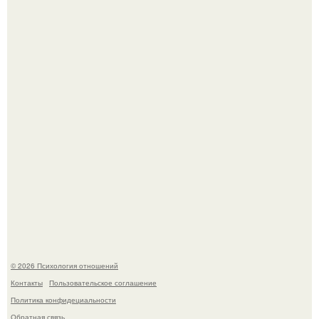
Из качков - в кутюр.
9 недугов, которые лечит герань.
© 2026 Психология отношений
Контакты
Пользовательское соглашение
Политика конфидециальности
Обратная связь