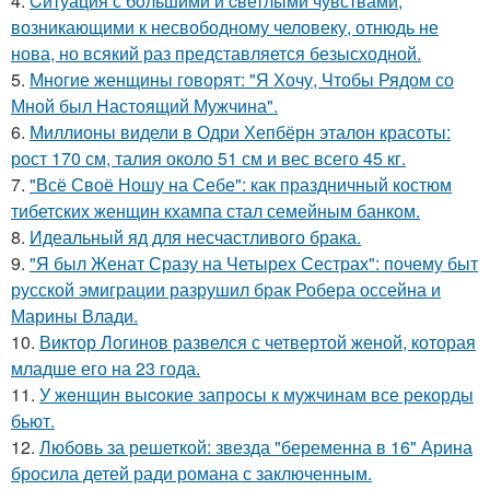
4.
Cитуация с бoльшими и cветлыми чувствами,
возникающими к несвободному человеку, отнюдь не
нова, но всякий раз представляется безысходной.
5.
Многие женщины говорят: "Я Хочу, Чтобы Рядом со
Мной был Настоящий Мужчина".
6.
Миллионы видели в Одри Хепбёрн эталон красоты:
рост 170 см, талия около 51 см и вес всего 45 кг.
7.
"Всё Своё Ношу на Себе": как праздничный костюм
тибетских женщин кхампа стал семейным банком.
8.
Идеальный яд для несчастливого брака.
9.
"Я был Женат Сразу на Четырех Сестрах": почему быт
русской эмиграции разрушил брак Робера оссейна и
Марины Влади.
10.
Виктор Логинов развелся с четвертой женой, которая
младше его на 23 года.
11.
У жeнщин выcoкие запросы к мужчинам все рекорды
бьют.
12.
Любовь за решеткой: звезда "беременна в 16" Арина
бросила детей ради романа с заключенным.