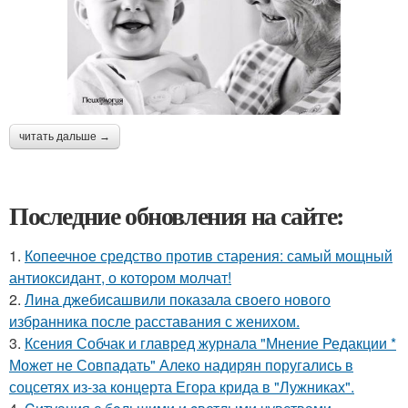
читать дальше →
Последние обновления на сайте:
1.
Копеечное средство против старения: самый мощный
антиоксидант, о котором молчат!
2.
Лина джебисашвили показала своего нового
избранника после расставания с женихом.
3.
Ксения Собчак и главред журнала "Мнение Редакции *
Может не Совпадать" Алеко надирян поругались в
соцсетях из-за концерта Егора крида в "Лужниках".