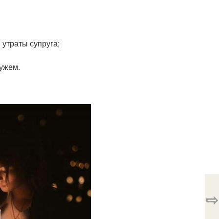
 утраты супруга;
мужем.
⇨