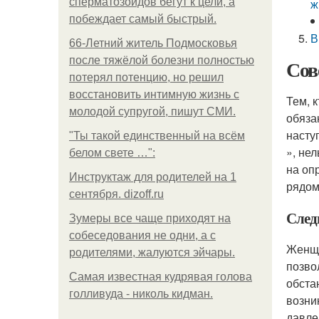
сперматозоидов бегут к цели, а
ж
побеждает самый быстрый.
В
66-Летний житель Подмосковья
после тяжёлой болезни полностью
Сов
потерял потенцию, но решил
восстановить интимную жизнь с
Тем, 
молодой супругой, пишут СМИ.
обяза
насту
"Ты такой единственный на всём
», не
белом свете …":
на оп
Инструктаж для родителей на 1
рядом
сентября. dizoff.ru
След
Зумеры все чаще приходят на
собеседования не одни, а с
Женщи
родителями, жалуются эйчары.
позво
Самая известная кудрявая голова
обста
голливуда - николь кидман.
возни
давле