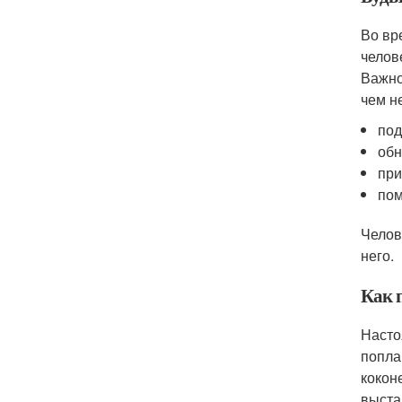
Во вр
челов
Важно
чем н
под
обн
при
пом
Челов
него.
Как 
Насто
попла
кокон
выста