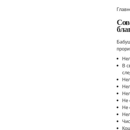
Главн
Сов
бла
Бабуш
прори
Нел
В с
сле
Нел
Нел
Нел
Не 
Не 
Нел
Чис
Кош