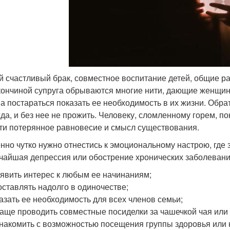
й счастливый брак, совместное воспитание детей, общие р
 кончиной супруга обрываются многие нити, дающие женщин
 а постараться показать ее необходимость в их жизни. Обрат
да, и без нее не прожить. Человеку, сломленному горем, 
ти потерянное равновесие и смысл существования.
нно чутко нужно отнестись к эмоциональному настрою, где
чайшая депрессия или обострение хронических заболеваний
явить интерес к любым ее начинаниям;
оставлять надолго в одиночестве;
азать ее необходимость для всех членов семьи;
аще проводить совместные посиделки за чашечкой чая или 
накомить с возможностью посещения группы здоровья или 