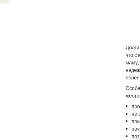
Долги
что с
маму,
надеж
обрес
Особе
жесто
про
не 
пок
поч
поз