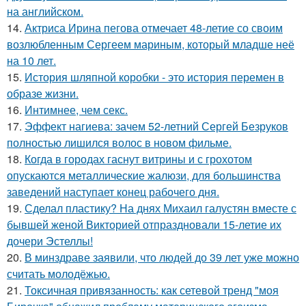
на английском.
14.
Актриса Ирина пегова отмечает 48-летие со своим
возлюбленным Сергеем мариным, который младше неё
на 10 лет.
15.
История шляпной коробки - это история перемен в
образе жизни.
16.
Интимнее, чем секс.
17.
Эффект нагиева: зачем 52-летний Сергей Безруков
полностью лишился волос в новом фильме.
18.
Когда в городах гаснут витрины и с грохотом
опускаются металлические жалюзи, для большинства
заведений наступает конец рабочего дня.
19.
Сделал пластику? На днях Михаил галустян вместе с
бывшей женой Викторией отпраздновали 15-летие их
дочери Эстеллы!
20.
В минздраве заявили, что людей до 39 лет уже можно
считать молодёжью.
21.
Токсичная привязанность: как сетевой тренд "моя