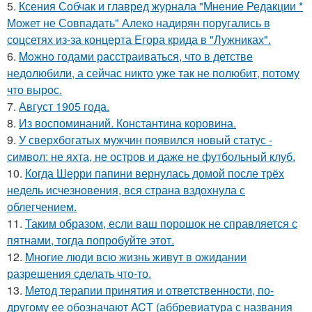
5.
Ксения Собчак и главред журнала "Мнение Редакции *
Может не Совпадать" Алеко надирян поругались в
соцсетях из-за концерта Егора крида в "Лужниках".
6.
Moжнo годами расстраиваться, что в детстве
недолюбили, а сейчас никто уже так не полюбит, потому
что вырос.
7.
Август 1905 года.
8.
Из воспоминаний. Константина коровина.
9.
У сверхбогатых мужчин появился новый статус -
символ: не яхта, не остров и даже не футбольный клуб.
10.
Когда Шерри папини вернулась домой после трёх
недель исчезновения, вся страна вздохнула с
облегчением.
11.
Таким образом, если ваш порошок не справляется с
пятнами, тогда попробуйте этот.
12.
Mногие люди всю жизнь живут в ожидании
разрешения сделать что-то.
13.
Метод терапии принятия и ответственности, по-
другому ее обозначают ACT (аббревиатура с названия