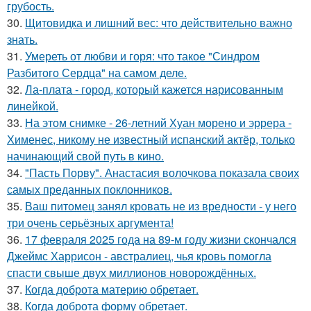
грубость.
30.
Щитовидка и лишний вес: что действительно важно
знать.
31.
Умереть от любви и горя: что такое "Синдром
Разбитого Сердца" на самом деле.
32.
Ла-плата - город, который кажется нарисованным
линейкой.
33.
На этом снимке - 26-летний Хуан морено и эррера -
Хименес, никому не известный испанский актёр, только
начинающий свой путь в кино.
34.
"Пасть Порву". Анастасия волочкова показала своих
самых преданных поклонников.
35.
Ваш питомец занял кровать не из вредности - у него
три очень серьёзных аргумента!
36.
17 февраля 2025 года на 89-м году жизни скончался
Джеймс Харрисон - австралиец, чья кровь помогла
спасти свыше двух миллионов новорождённых.
37.
Когда доброта материю обретает.
38.
Когда доброта форму обретает.