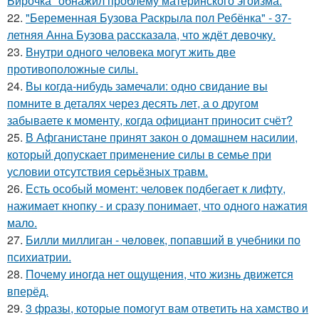
Бирочка" обнажил проблему материнского эгоизма.
22.
"Беременная Бузова Раскрыла пол Ребёнка" - 37-
летняя Анна Бузова рассказала, что ждёт девочку.
23.
Внутри одного человека могут жить две
противоположные силы.
24.
Вы когда-нибудь замечали: одно свидание вы
помните в деталях через десять лет, а о другом
забываете к моменту, когда официант приносит счёт?
25.
В Афганистане принят закон о домашнем насилии,
который допускает применение силы в семье при
условии отсутствия серьёзных травм.
26.
Есть особый момент: человек подбегает к лифту,
нажимает кнопку - и сразу понимает, что одного нажатия
мало.
27.
Билли миллиган - чeловек, попавший в учебники по
психиатрии.
28.
Почему иногда нет ощущения, что жизнь движется
вперёд.
29.
3 фразы, которые помогут вам ответить на хамство и