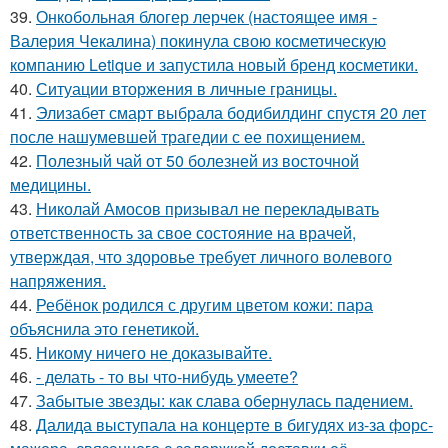
39.
Онкобольная блогер лерчек (настоящее имя -
Валерия Чекалина) покинула свою косметическую
компанию Letique и запустила новый бренд косметики.
40.
Ситуации вторжения в личные границы.
41.
Элизабет смарт выбрала бодибилдинг спустя 20 лет
после нашумевшей трагедии с ее похищением.
42.
Полезный чай от 50 болезней из восточной
медицины.
43.
Николай Амосов призывал не перекладывать
ответственность за свое состояние на врачей,
утверждая, что здоровье требует личного волевого
напряжения.
44.
Ребёнок родился с другим цветом кожи: пара
объяснила это генетикой.
45.
Никому ничего не доказывайте.
46.
- делать - то вы что-нибудь умеете?
47.
Забытые звезды: как слава обернулась падением.
48.
Далида выступала на концерте в бигудях из-за форс-