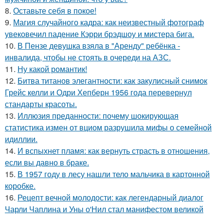
8.
Оставьте себя в покое!
9.
Магия случайного кадра: как неизвестный фотограф
увековечил падение Кэрри брэдшоу и мистера бига.
10.
В Пензе девушка взяла в "Аренду" ребёнка -
инвалида, чтобы не стоять в очереди на АЗС.
11.
Ну какой романтик!
12.
Битва титанов элегантности: как закулисный снимок
Грейс келли и Одри Хепберн 1956 года перевернул
стандарты красоты.
13.
Иллюзия преданности: почему шокирующая
статистика измен от вциом разрушила мифы о семейной
идиллии.
14.
И вспыхнет пламя: как вернуть страсть в отношения,
если вы давно в браке.
15.
В 1957 году в лесу нашли тело мальчика в картонной
коробке.
16.
Рецепт вечной молодости: как легендарный диалог
Чарли Чаплина и Уны о'Нил стал манифестом великой