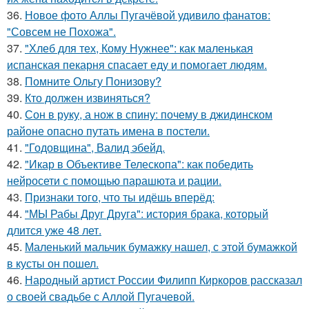
36.
Новое фото Аллы Пугачёвой удивило фанатов:
"Совсем не Похожа".
37.
"Хлеб для тех, Кому Нужнее": как маленькая
испанская пекарня спасает еду и помогает людям.
38.
Помните Ольгу Понизову?
39.
Кто должен извиняться?
40.
Сон в руку, а нож в спину: почему в джидинском
районе опасно путать имена в постели.
41.
"Годовщина", Валид эбейд.
42.
"Икар в Объективе Телескопа": как победить
нейросети с помощью парашюта и рации.
43.
Признаки того, что ты идёшь вперёд:
44.
"МЫ Рабы Друг Друга": история брака, который
длится уже 48 лет.
45.
Маленький мальчик бумажку нашел, с этой бумажкой
в кусты он пошел.
46.
Народный артист России Филипп Киркоров рассказал
о своей свадьбе с Аллой Пугачевой.