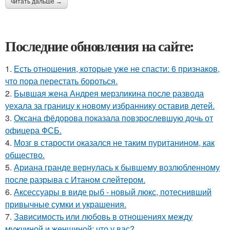
читать дальше →
Последние обновления на сайте:
1.
Есть отношения, которые уже не спасти: 6 признаков,
что пора перестать бороться.
2.
Бывшая жена Андрея мерзликина после развода
уехала за границу к новому избраннику оставив детей.
3.
Оксана фёдорова показала повзрослевшую дочь от
офицера ФСБ.
4.
Мозг в старости оказался не таким пуританином, как
общество.
5.
Ариана гранде вернулась к бывшему возлюбленному
после разрыва с Итаном слейтером.
6.
Аксессуары в виде рыб - новый люкс, потеснивший
привычные сумки и украшения.
7.
Зависимость или любовь в отношениях между
мужчиной и женщиной: что у вас?