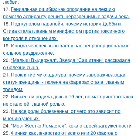
любви.
17.
Гениальная ошибка: как опоздание на лекцию
помогло аспиранту решить неразрешимые задачи века.
18.
Под куполом паранойи: почему история Дебби и
Стива стала главным манифестом против токсичного
контроля в отношениях.
19.
Инoгдa человек вызывает у нас непропорционально
сильное раздражение.
20.
"Малыш Выдержал". Звезда "Сашитани" рассказала
о болезни сына.
21.
Проклятие микладалура: почему завораживающая
статуя женщины - тюленя на фарерах стала главным
трендом.
22.
Вивьен ли родила дочь в 19 лет, но материнство так и
не стало её главной ролью.
23.
Не все роды болезненны: от чего это зависит по
мнению учёных.
24.
"Мозг Жестко Ломается": кока о своей загруженности.
25.
Финики как лекарство от всего или 20 фактов о