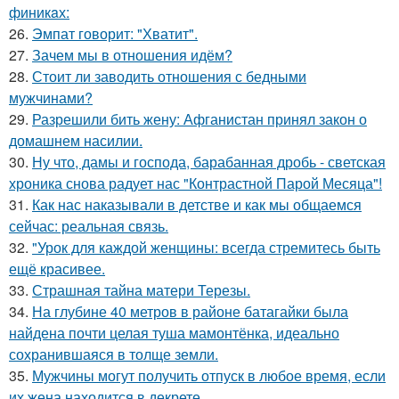
финикaх:
26.
Эмпат говорит: "Хватит".
27.
Зачем мы в отношения идём?
28.
Стоит ли заводить отношения с бедными
мужчинами?
29.
Разрешили бить жену: Афганистан принял закон о
домашнем насилии.
30.
Ну что, дамы и господа, барабанная дробь - светская
хроника снова радует нас "Контрастной Парой Месяца"!
31.
Как нас наказывали в детстве и как мы общаемся
сейчас: реальная связь.
32.
"Урок для каждой женщины: всегда стремитесь быть
ещё красивее.
33.
Страшная тайна матери Терезы.
34.
На глубине 40 метров в районе батагайки была
найдена почти целая туша мамонтёнка, идеально
сохранившаяся в толще земли.
35.
Мужчины могут получить отпуск в любое время, если
их жена находится в декрете.