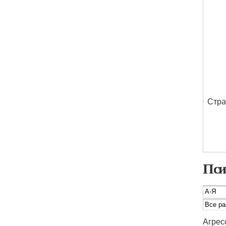
Стра
Пси
Агрес