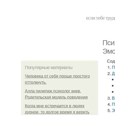
если тебе труд
Пси
Эмо
Сод
П
Популярные материалы
Д
Человека от себя проще простого
оттолкнуть.
Алла пилипюк психолог киев.
Родительская модель поведения
В
П
Когда мне встречается в людях
Э
дурное, то долгое время я верить