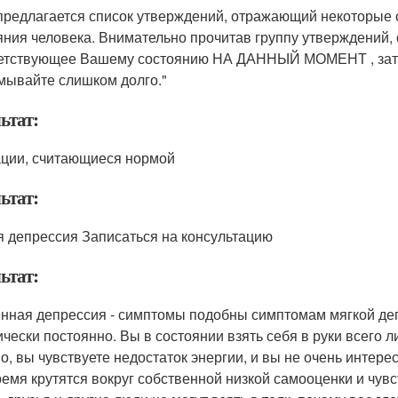
предлагается список утверждений, отражающий некоторые о
яния человека. Внимательно прочитав группу утверждений,
етствующее Вашему состоянию НА ДАННЫЙ МОМЕНТ , зате
мывайте слишком долго."
ьтат:
ции, считающиеся нормой
ьтат:
я депрессия Записаться на консультацию
ьтат:
нная депрессия - симптомы подобны симптомам мягкой деп
ически постоянно. Вы в состоянии взять себя в руки всего 
но, вы чувствуете недостаток энергии, и вы не очень инте
ремя крутятся вокруг собственной низкой самооценки и чувс