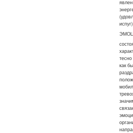
явлен
энерг
(удовл
испуг
ЭМОЦ
состо
харак
тесно
как б
раздр
полож
мобил
трево
значи
связа
эмоци
орган
напра