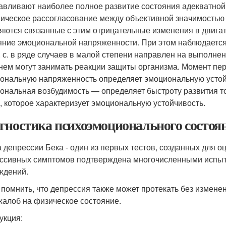
авливают наиболее полное развитие состояния адекватной м
ическое рассогласование между объективной значимостью с
яются связанные с этим отрицательные изменения в двигат
яние эмоциональной напряженности. При этом наблюдается
. с. в ряде случаев в малой степени направлен на выполне
 нем могут занимать реакции защиты организма. Момент п
ональную напряженность определяет эмоциональную усто
ональная возбудимость — определяет быстроту развития того 
у, которое характеризует эмоциональную устойчивость.
гностика психоэмоционального состоян
 депрессии Бека - один из первых тестов, созданных для о
ссивных симптомов подтверждена многочисленными испыта
ждений.
 помнить, что депрессия также может протекать без изменен
жалоб на физическое состояние.
укция: