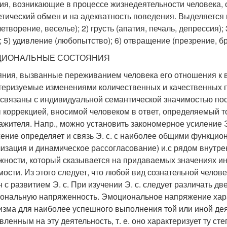
ия, возникающие в процессе жизнедеятельности человека
етический обмен и на адекватность поведения. Выделяется ш
етворение, веселье); 2) грусть (апатия, печаль, депрессия); 
); 5) удивление (любопытство); 6) отвращение (презрение, бр
ИОНАЛЬНЫЕ СОСТОЯНИЯ
яния, вызванные переживанием человека его отношения к 
теризуемые изменениями количественных и качественных п
 связаны с индивидуальной семантической значимостью по
ы коррекцией, вносимой человеком в ответ, определяемый 
ажителя. Напр., можно установить закономерное усиление Э
ение определяет и связь Э. с. с наиболее общими функци
изация и динамическое рассогласование) и.с рядом внутрен
жности, который сказывается на придаваемых значениях и
мости. Из этого следует, что любой вид сознательной челов
н с развитием Э. с. При изучении Э. с. следует различать
ональную напряженность. Эмоциональное напряжение хара
изма для наиболее успешного выполнения той или иной дея
вленным на эту деятельность, т. е. оно характеризует ту с