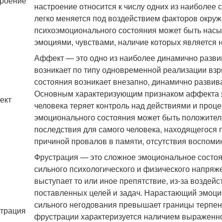
роение
настроение относится к числу одних из наиболее
легко меняется под воздействием факторов окру
психоэмоционального состояния может быть нас
эмоциями, чувствами, наличие которых является
Аффект — это одно из наиболее динамично разв
возникает по типу одновременной реализации вз
состояния возникает внезапно, динамично развива
Основным характеризующим признаком аффекта яв
ект
человека теряет контроль над действиями и проц
эмоционального состояния может быть положитель
последствия для самого человека, находящегося 
причиной провалов в памяти, отсутствия воспоми
Фрустрация — это сложное эмоциональное состоян
сильного психологического и физического напря
выступает то или иное препятствие, из-за воздейс
поставленных целей и задач. Нарастающий эмоци
сильного негодования превышает границы терпе
трация
фрустрации характеризуется наличием выраженно