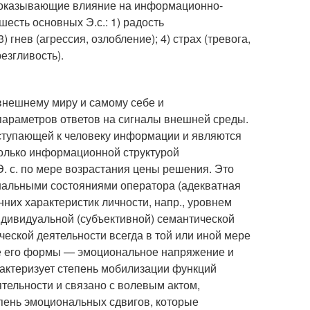
, оказывающие влияние на информационно-
есть основных Э.с.: 1) радость
3) гнев (агрессия, озлобление); 4) страх (тревога,
езгливость).
внешнему миру и самому себе и
араметров ответов на сигналы внешней среды.
ступающей к человеку информации и являются
только информационной структурой
. с. по мере возрастания цены решения. Это
ональными состояниями оператора (адекватная
них характеристик личности, напр., уровнем
ндивидуальной (субъективной) семантической
еческой деятельности всегда в той или иной мере
 две его формы — эмоциональное напряжение и
ктеризует степень мобилизации функций
тельности и связано с волевым актом,
тепень эмоциональных сдвигов, которые