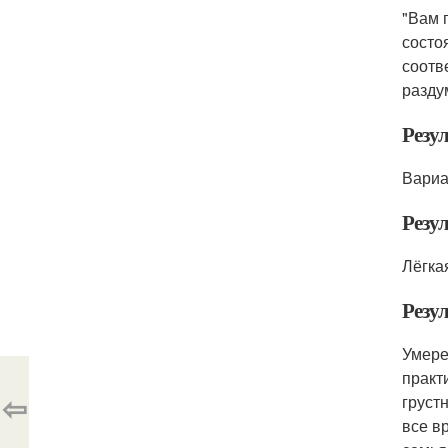
"Вам 
состо
соотв
разду
Резул
Вариа
Резул
Лёгка
Резул
Умере
практ
⇦
груст
все в