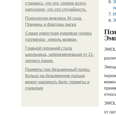
Э
стараюсь, что это, скорее всего,
п
напускное, что это случайность.
И
Психология мужчина 34 года.
Э
Причины и факторы риска
Пси
Самая известная кудрявая голова
Эмо
голливуда - николь кидман.
Главной героиней стала
ЭМОЦ
школьница, забеременевшая от 21-
разли
летнего парня.
Эмоци
Приметы про безымянный палец.
переж
Кольцо на безымянном пальце
момен
может накликать беду: приметы и
преим
суеверия
относ
ЭМОЦ
от ла