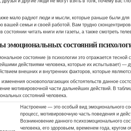
, друзья и другие люди не могут взять в толк, почему вас гл
акже мало радуют люди и мысли, которые раньше были для 
ю вашей семьи и своей работой. Вам трудно сконцентрироват
 в состоянии читать книги или газеты, а также смотреть тел
ы эмоциональных состояний психолог
ональное состояние (в психологии это отражается тесной 
ейшими действиями человека, которые их испытывает) — 
йствием внешних и внутренних факторов, которые являютс
 изменения основополагающих обстоятельств данное состоя
ение мотивировочной части дальнейших действий. В табл
ональных состояний человека.
Настроение — это особый вид эмоционального со
процесс, мотивировочную часть поведения и дейс
Возникновение данного психоэмоционального сос
человека, его здоровьем, временем года, кругом 