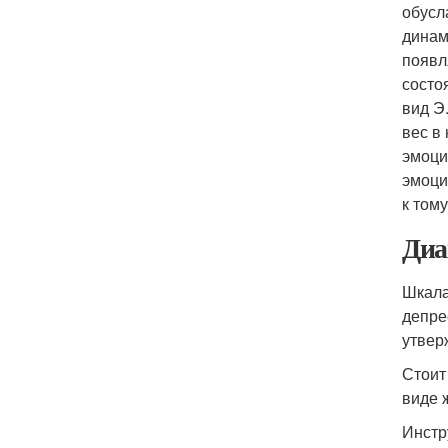
обусл
динам
появл
состо
вид Э
вес в
эмоци
эмоци
к том
Диа
Шкала
депре
утвер
Стоит
виде 
Инстр