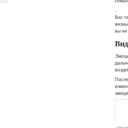
семья
.
Вас т
жизнь
вы не
Вид
Эмоци
дальн
возде
После
измен
эмоци