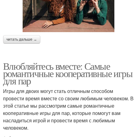
читать дальше →
Влюбляйтесь вместе: Самые
романтичные кооперативные игры
для пар
Игры для двоих могут стать отличным способом
провести время вместе со своим любимым человеком. В
этой статье мы рассмотрим самые романтичные
кооперативные игры для пар, которые помогут вам
насладиться игрой и провести время с любимым
человеком.