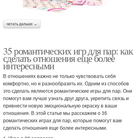
читать дальше →
35 романтических игр для пар: как
сделать отношения еще более
интересными
В отношениях важно не только чувствовать себя
комфортно, но и разнообразить их. Одним из способов
это сделать являются романтические игры для пар. Они
помогут вам лучше узнать друг друга, укрепить связь и
привнести новую эмоциональную окраску в ваши
отношения. В этой статье мы расскажем о 35
романтических играх для пар, которые помогут вам
сделать отношения еще более интересными.