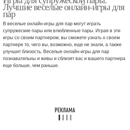
Задания для пар
Романтические игры
Лучшие веселые онлайн-игры для
пар
В веселые онлайн-игры для пар могут играть
супружеские пары или влюбленные пары. Играя в эти
игры со своим партнером, вы сможете узнать о своем
партнере то, чего вы, возможно, еще не знали, а также
улучшит близость. Веселые онлайн-игры для пар
познавательны и живы и сблизят вас и вашего партнера
еще больше, чем раньше.