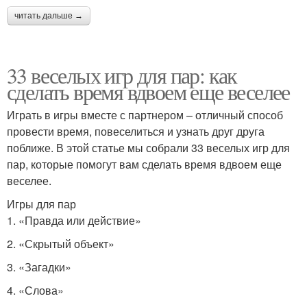
читать дальше →
33 веселых игр для пар: как
сделать время вдвоем еще веселее
Играть в игры вместе с партнером – отличный способ
провести время, повеселиться и узнать друг друга
поближе. В этой статье мы собрали 33 веселых игр для
пар, которые помогут вам сделать время вдвоем еще
веселее.
Игры для пар
1. «Правда или действие»
2. «Скрытый объект»
3. «Загадки»
4. «Слова»