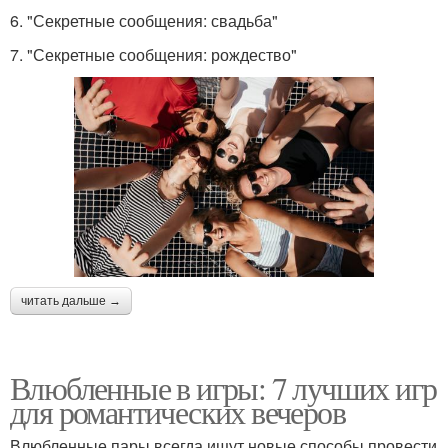
6. "Секретные сообщения: свадьба"
7. "Секретные сообщения: рождество"
читать дальше →
Влюбленные в игры: 7 лучших игр
для романтических вечеров
Влюбленные пары всегда ищут новые способы провести