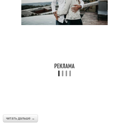
читать дальше →