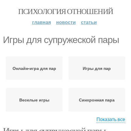
ПСИХОЛОГИЯ ОТНОШЕНИЙ
главная
новости
статьи
Игры для супружеской пары
Онлайн-игра для пар
Игры для пар
Веселые игры
Синхронная пара
Показать все
Игры для супружеской пары.