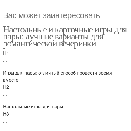
Вас может заинтересовать
Настольные и карточные игры для
пары: лучшие варианты для
романтической вечеринки
H1
```
Игры для пары: отличный способ провести время
вместе
H2
```
Настольные игры для пары
H3
```