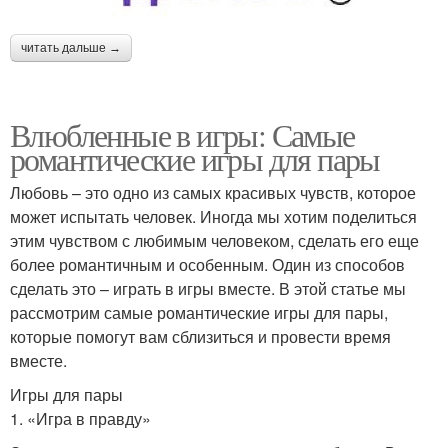
читать дальше →
Влюбленные в игры: Самые
романтические игры для пары
Любовь – это одно из самых красивых чувств, которое
может испытать человек. Иногда мы хотим поделиться
этим чувством с любимым человеком, сделать его еще
более романтичным и особенным. Один из способов
сделать это – играть в игры вместе. В этой статье мы
рассмотрим самые романтические игры для пары,
которые помогут вам сблизиться и провести время
вместе.
Игры для пары
1. «Игра в правду»