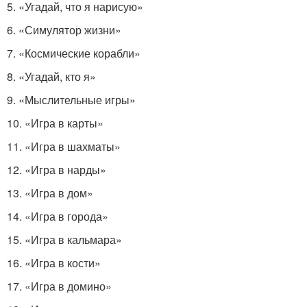
5. «Угадай, что я нарисую»
6. «Симулятор жизни»
7. «Космические корабли»
8. «Угадай, кто я»
9. «Мыслительные игры»
10. «Игра в карты»
11. «Игра в шахматы»
12. «Игра в нарды»
13. «Игра в дом»
14. «Игра в города»
15. «Игра в кальмара»
16. «Игра в кости»
17. «Игра в домино»