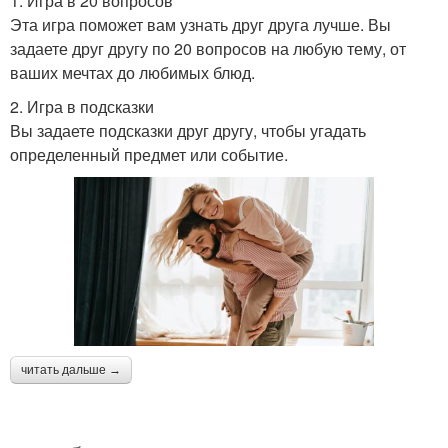
1. Игра в 20 вопросов
Эта игра поможет вам узнать друг друга лучше. Вы
задаете друг другу по 20 вопросов на любую тему, от
ваших мечтах до любимых блюд.
2. Игра в подсказки
Вы задаете подсказки друг другу, чтобы угадать
определенный предмет или событие.
читать дальше →