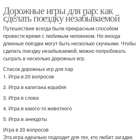
Дорожные игры для пар: как
сделать поездку незабываемой
Путешествия всегда были прекрасным способом
провести время с любимым человеком. Но иногда
длинные поездки могут быть несколько скучными. Чтобы
сделать поездку незабываемой, можно попробовать
сыграть в несколько дорожных игр.
Список дорожных игр для пар
1. Игра в 20 вопросов
2. Игра в капитана корабля
3. Игра в слова
4. Игра в какого-то животного
5. Игра в анекдоты
Игра в 20 вопросов
Эта игра идеально подходит для тех, кто любит загадки.