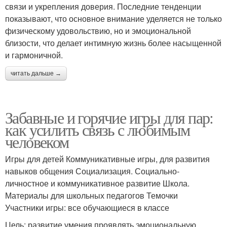
связи и укрепления доверия. Последние тенденции
показывают, что основное внимание уделяется не только
физическому удовольствию, но и эмоциональной
близости, что делает интимную жизнь более насыщенной
и гармоничной.
читать дальше →
Забавные и горячие игры для пар:
как усилить связь с любимым
человеком
Игры для детей Коммуникативные игры, для развития
навыков общения Социализация. Социально-
личностное и коммуникативное развитие Школа.
Материалы для школьных педагогов Темочки
Участники игры: все обучающиеся в классе
Цель: развитие умения проявлять эмоциональную